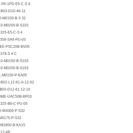
-PA-1PD-E5-C-S 4
-B03-D10-46-11
0-M0150-B-S 32
10-M0200-B-S103
-325-E5-C-S 4
-356-SA6-PU-03
8EE-PSC20B-BV05
-378-S 4-C
10-M0150-B-S103
10-M0200-B-S103
11-M0150-P-KA05
-B02-L12-61-A-12-02
B03-D12-61-12-10
18ME-UAC50B-BP03
-325-B0-C-PU-05
10-M3000-P-S32
-M0175-P-S32
1-M1800-B-KA15
012-4R