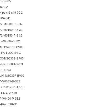
03-CP-05
5500-2
-ps-c-2-s49-00 2
-99-K-11
72-M0200-P-S 32
72-M0100-P-S 32
72-M0150-P-S 32
1-M0360-P-S32
0MI-PSC15B-BV03
F-PA-1LOC-S4-C
3KC-NSC30B-EP05
MI-NSC80B-BV03
9-3PU-03
0MM-NSC30F-BV02
17-M0085-B-S32
B02-D12-61-12-10
M-PS-C-2-S49
17-M0450-P-S32
M-PA-LD10-S4