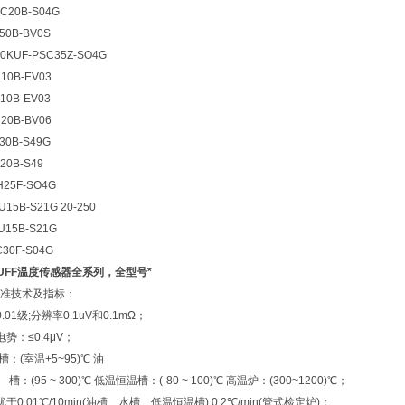
C20B-S04G
50B-BV0S
0KUF-PSC35Z-SO4G
10B-EV03
10B-EV03
20B-BV06
30B-S49G
20B-S49
H25F-SO4G
15B-S21G 20-250
U15B-S21G
30F-S04G
UFF温度传感器全系列，全型号*
准技术及指标：
01级;分辨率0.1uV和0.1mΩ；
势：≤0.4μV；
：(室温+5~95)℃ 油
：(95 ~ 300)℃ 低温恒温槽：(-80 ~ 100)℃ 高温炉：(300~1200)℃；
0.01℃/10min(油槽、水槽、低温恒温槽);0.2℃/min(管式检定炉)；