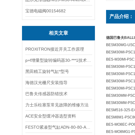
宝德电磁阀00154682
产品介绍：
相关文章
德国巴鲁夫BALL
BESM30MG-USC
PROXITRON接近开关工作原理
BESM30MI-PSC1
BES-M30MI-PSC
p+f增量型旋转编码器30-***1技术资料
BESM30MI-PSC1
黑田精工旋转气缸*型号
BESM30MI-PSC
BESM30MI-PSC1
海德汉光栅尺安装指导
BESM30MI-PSC1
巴鲁夫传感器防错技术
BESM30MM-PS
BESM30MM-PSC
力士乐柱塞泵常见故障的维修方法
BESM516-325-E4
ACE安全型缓冲器选型资料
BESM8M1-PSC8
BES-MO8EC-PO
FESTO紧凑型气缸ADN-80-80-A-P-A技术参数
BES-MO8MG1-P