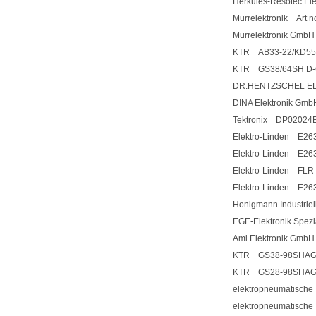
Herkules-Resotec 
Murrelektronik Art 
Murrelektronik Gm
KTR AB33-22/KD55-
KTR GS38/64SH D-G
DR.HENTZSCHEL EL
DINA Elektronik Gm
Tektronix DP02024B t
Elektro-Linden E26
Elektro-Linden E26
Elektro-Linden FLR
Elektro-Linden E26
Honigmann Industrie
EGE-Elektronik Spe
Ami Elektronik Gmb
KTR GS38-98SHAGS
KTR GS28-98SHAGS
elektropneumatisch
elektropneumatisch