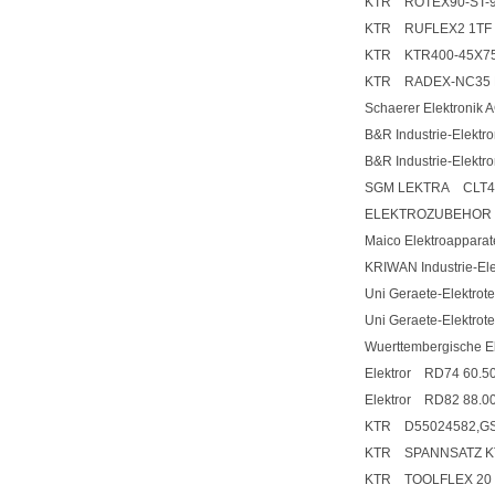
KTR ROTEX90-ST-9
KTR RUFLEX2 1TF 
KTR KTR400-45X7
KTR RADEX-NC35 
Schaerer Elektroni
B&R Industrie-Elek
B&R Industrie-Elek
SGM LEKTRA CLT4
ELEKTROZUBEHOR 1
Maico Elektroappar
KRIWAN Industrie-El
Uni Geraete-Elektro
Uni Geraete-Elektro
Wuerttembergische 
Elektror RD74 60.5
Elektror RD82 88.0
KTR D55024582,GS
KTR SPANNSATZ KT
KTR TOOLFLEX 20 M