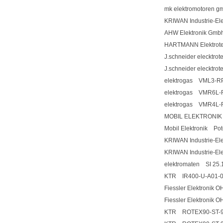
mk elektromotoren
KRIWAN Industrie-El
AHW Elektronik Gmb
HARTMANN Elektrotec
J.schneider eleckt
J.schneider eleckt
elektrogas VML3-R
elektrogas VMR6L-
elektrogas VMR4L-
MOBIL ELEKTRONIK
Mobil Elektronik Pot
KRIWAN Industrie-E
KRIWAN Industrie-E
elektromaten SI 25.
KTR IR400-U-A01-0
Fiessler Elektroni
Fiessler Elektroni
KTR ROTEX90-ST-9