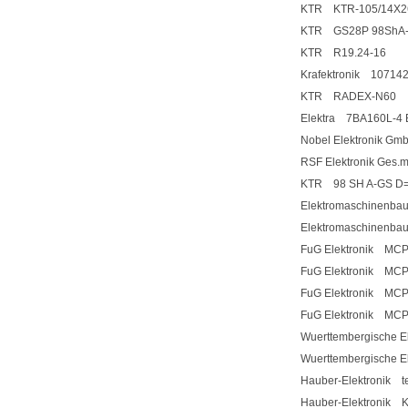
KTR KTR-105/14X2
KTR GS28P 98ShA
KTR R19.24-16
Krafektronik 10714
KTR RADEX-N60
Elektra 7BA160L-4 
Nobel Elektronik G
RSF Elektronik Ges
KTR 98 SH A-GS D=
Elektromaschinenb
Elektromaschinenb
FuG Elektronik MCP
FuG Elektronik MCP
FuG Elektronik MCP
FuG Elektronik MCP
Wuerttembergische 
Wuerttembergische 
Hauber-Elektronik 
Hauber-Elektronik K