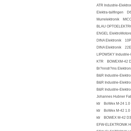
ATR Industrie-Elekt
Elektra-tailfingen 
Murrelektronik MI
BLAU OPTOELEKTRON
ENGEL ElektroMoto
DINA Elektronik 10
DINA Elektronik 22
LIPOWSKY Industrie
KTR BOWEXM-42 D
Br?nnstr?ms Elektro
B&R Industrie-Elek
B&R Industrie-Elek
B&R Industrie-Elekt
Johannes Hubner Fa
ktr BoWex M-24 1.0 
ktr BoWex M-42 1.0 
ktr BOWEX M-42 D3
EFW-ELEKTRONIK H