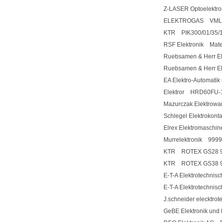
Z-LASER Optoelektr
ELEKTROGAS VML
KTR PIK300/01/35/
RSF Elektronik Mat
Ruebsamen & Herr 
Ruebsamen & Herr E
EA Elektro-Automat
Elektror HRD60FU-1
Mazurczak Elektro
Schlegel Elektroko
Elrex Elektromaschi
Murrelektronik 999
KTR ROTEX GS28 98
KTR ROTEX GS38 98
E-T-A Elektrotechn
E-T-A Elektrotechn
J.schneider elecktr
GeBE Elektronik un