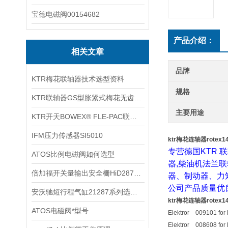
宝德电磁阀00154682
产品介绍：
相关文章
品牌
KTR梅花联轴器技术选型资料
规格
KTR联轴器GS型胀紧式梅花无齿隙联轴器
主要用途
KTR开天BOWEX® FLE-PAC联轴器技术资料
IFM压力传感器SI5010
ktr梅花连轴器rotex1
专营德国KTR
ATOS比例电磁阀如何选型
器,柴油机法兰联
倍加福开关量输出安全栅HiD2876技术参数
器、制动器、力
公司产品质量优良
安沃驰短行程气缸21287系列选型资料
ktr梅花连轴器rotex1
ATOS电磁阀*型号
Elektror 009101 for
Elektror 008608 for