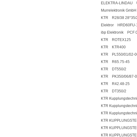
ELEKTRA-LINDAU U=
Murrelektronik Gmb
KTR R28/38 28*35/
Elektror HRD60FU-1
ibp Elektronik PCF
KTR ROTEX125
KTR KTR400
KTR PL550/01/02-0
KTR R65.75-45
KTR DT550/2
KTR PK350/06/87-
KTR R42.48-25
KTR DT350/2
KTR Kupplungstechn
KTR Kupplungstechni
KTR Kupplungstechni
KTR KUPPLUNGSTE
KTR KUPPLUNGSTE
KTR KUPPLUNGSTE