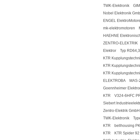
TWK-Elektronik G
Nobel Elektronik G
ENGEL ElektroMoto
mk-elektromotoren
HAEHNE Elektronis
ZENTRO-ELEKTRIK
Elektror Typ RD64,
KTR Kupplungstech
KTR Kupplungstech
KTR Kupplungstech
ELEKTROBA MAS-2 D
Goennheimer Elektr
KTR V324-6HFC PR
Siebert Industrieel
Zentro-Elektrik Gm
TWK-Elektronik Type
KTR bellhousing PK 
KTR KTR Spider 92