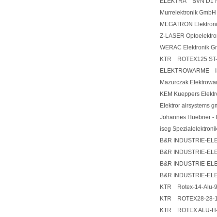
ELEKTRA BVN D1 NO
Murrelektronik Gm
MEGATRON Elektron
Z-LASER Optoelektr
WERAC Elektronik
KTR ROTEX125 ST-
ELEKTROWARME IS-
Mazurczak Elektro
KEM Kueppers Elek
Elektror airsystems
Johannes Huebner - 
iseg Spezialelektr
B&R INDUSTRIE-EL
B&R INDUSTRIE-EL
B&R INDUSTRIE-EL
B&R INDUSTRIE-EL
KTR Rotex-14-Alu-92
KTR ROTEX28-28-
KTR ROTEX ALU-H-