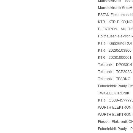
Murrelektronik see t
Murrelektronik Gmb
ESTAN Elektromaschi
KTR KTR-PLOY;NOR
ELEKTRON MULTIS
Holthausen elektro
KTR Kupplung ROT
KTR 20285103800
KTR 20281000001
Tektronix DPO3014
Tektronix TCP202A
Tektronix TPABNC
Fotoelektrik Pauly 
TWK-ELEKTRONIK C
KTR GS38-45????3
WURTH ELEKTRONI
WURTH ELEKTRONI
Fiessler Elektroni
Fotoelektrik Pauly 