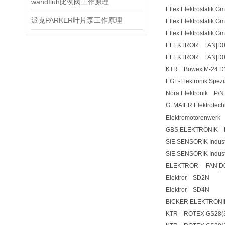
wandfluh比例阀工作原理
Eltex Elektrostatik
派克PARKER叶片泵工作原理
Eltex Elektrostati
Eltex Elektrostatik
ELEKTROR FAN|D03
ELEKTROR FAN|D05
KTR Bowex M-24 D
EGE-Elektronik Spe
Nora Elektronik P/
G. MAIER Elektrotec
Elektromotorenwer
GBS ELEKTRONIK 
SIE SENSORIK Indus
SIE SENSORIK Indus
ELEKTROR |FAN|D0
Elektror SD2N
Elektror SD4N
BICKER ELEKTRONI
KTR ROTEX GS28(3