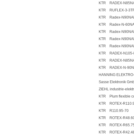
KTR RADEX-N85NA
KTR RUFLEX-3-3TF
KTR Radex-N90NAN
KTR Radex-N-60NA
KTR Radex-N90NAN
KTR Radex-N90NAN
KTR Radex-N90NAN
KTR RADEX-N105-N
KTR RADEX-N85NA
KTR RADEX-N-90NA
HANNING ELEKTRO-
Sasse Elektronik G
ZIEHL industrie-el
KTR Plum flexible co
KTR ROTEX-R110.9
KTR R110.95-70
KTR ROTEX-R48.60
KTR ROTEX-R65.75
KTR ROTEX-R42.48