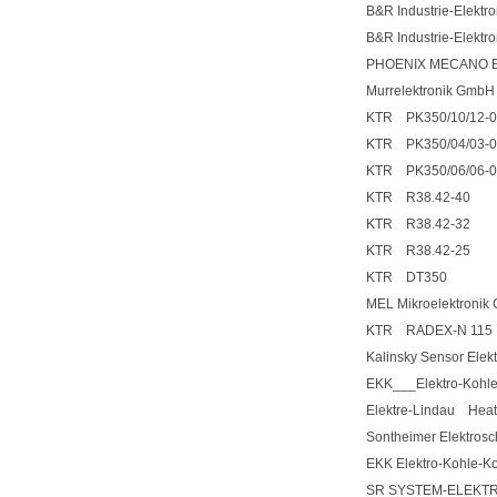
B&R Industrie-Elek
B&R Industrie-Elek
PHOENIX MECANO E
Murrelektronik GmbH
KTR PK350/10/12-
KTR PK350/04/03-
KTR PK350/06/06-
KTR R38.42-40
KTR R38.42-32
KTR R38.42-25
KTR DT350
MEL Mikroelektron
KTR RADEX-N 115
Kalinsky Sensor Ele
EKK___Elektro-Kohl
Elektre-Lindau Hea
Sontheimer Elektro
EKK Elektro-Kohle-
SR SYSTEM-ELEKTRO