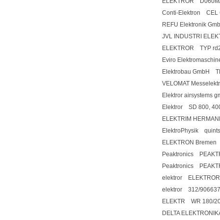
ELEKTROR D060M/
Conti-Elektron CEL
REFU Elektronik G
JVL INDUSTRI ELE
ELEKTROR TYP rd2 
Eviro Elektromasch
Elektrobau GmbH T
VELOMAT Messelektr
Elektror airsystems
Elektror SD 800, 40
ELEKTRIM HERMAN
ElektroPhysik quint
ELEKTRON Bremen
Peaktronics PEAKT
Peaktronics PEAK
elektror ELEKTROR 1
elektror 312/906637,
ELEKTR WR 180/20
DELTA ELEKTRONI