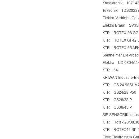
Krafektronik 10714
Tektronix TDS2022
Elektro-Vertriebs-Ge
Elektro Braun SV35
KTR ROTEX-38 GG2
KTR ROTEX Gr 42 S
KTR ROTEX-65 AFN 
Sontheimer Elektro
Elektra UD 0804/11
KTR 64
KRIWAN Industrie-El
KTR GS 24 98SHA 2
KTR GS24/28 P50
KTR GS28/38 P
KTR GS38/45 P
SIE SENSORIK Indus
KTR Rotex 28/38.38
KTR ROTEX42 SPI
Eltex Elektrostatik