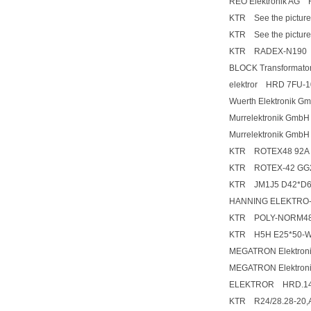
REO Elektronik AG
KTR See the picture
KTR See the picture
KTR RADEX-N190
BLOCK Transformato
elektror HRD 7FU-1
Wuerth Elektronik 
Murrelektronik Gmb
Murrelektronik Gmb
KTR ROTEX48 92A
KTR ROTEX-42 GG25
KTR JM1J5 D42*D
HANNING ELEKTRO-
KTR POLY-NORM48 A
KTR H5H E25*50-
MEGATRON Elektroni
MEGATRON Elektroni
ELEKTROR HRD.14/
KTR R24/28.28-20,A