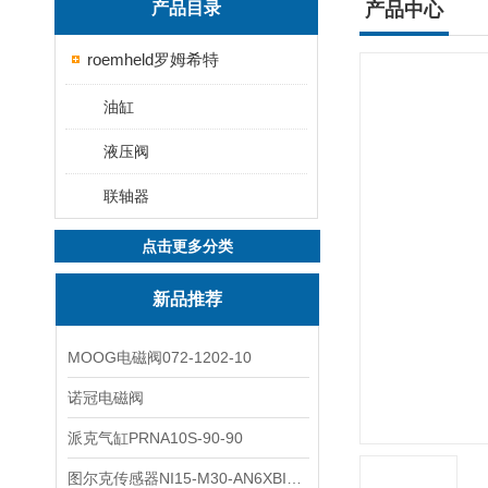
产品目录
产品中心
roemheld罗姆希特
油缸
液压阀
联轴器
点击更多分类
新品推荐
MOOG电磁阀072-1202-10
诺冠电磁阀
派克气缸PRNA10S-90-90
图尔克传感器NI15-M30-AN6XBI2-G12-Y1X