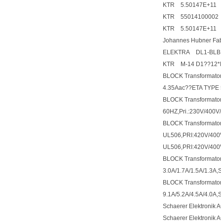
KTR 5.50147E+11
KTR 55014100002
KTR 5.50147E+11
Johannes Hubner Fa
ELEKTRA DL1-BLB
KTR M-14 D1??12*
BLOCK Transformator
4.35Aac??ETA TYPE 
BLOCK Transformatore
60HZ,Pri.:230V/400V
BLOCK Transformato
UL506,PRI:420V/400V
UL506,PRI:420V/400
BLOCK Transformator
3.0A/1.7A/1.5A/1.3A,
BLOCK Transformator
9.1A/5.2A/4.5A/4.0A,
Schaerer Elektronik
Schaerer Elektronik