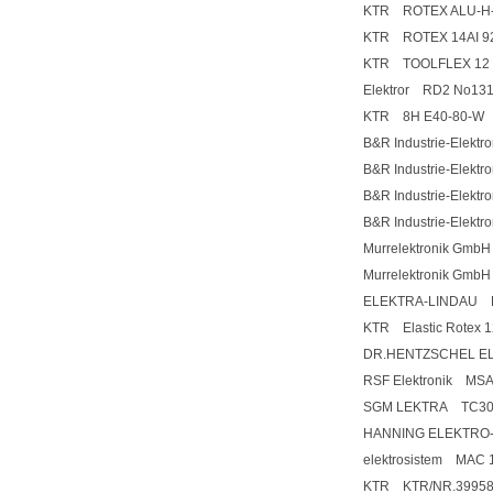
KTR ROTEX ALU-H
KTR ROTEX 14AI 9
KTR TOOLFLEX 12 M
Elektror RD2 No13
KTR 8H E40-80-W
B&R Industrie-Elek
B&R Industrie-Elek
B&R Industrie-Elek
B&R Industrie-Elek
Murrelektronik Gm
Murrelektronik Gmb
ELEKTRA-LINDAU 
KTR Elastic Rotex 1
DR.HENTZSCHEL EL
RSF Elektronik MSA
SGM LEKTRA TC3
HANNING ELEKTRO
elektrosistem MAC 
KTR KTR/NR.3995