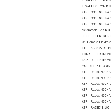
EFW-ELEKTRONIK H
EFW-ELEKTRONIK H
KTR GS38 98 ShA GS
KTR GS38 98 ShA GS
KTR GS38 98 ShA G
elektrotools cls-K-3
THIEDE ELEKTRONI
Uni Geraete-Elektr
KTR AB33-22/KD19-
CHRIST ELEKTRONI
BICKER ELEKTRONIK
MURRELEKTRONIK 
KTR Radex-N90NAN
KTR Radex-N-60NA
KTR Radex-N90NAN
KTR Radex-N90NAN
KTR Radex-N90NAN
KTR Radex-N90NA
KTR RADEX-N105-N