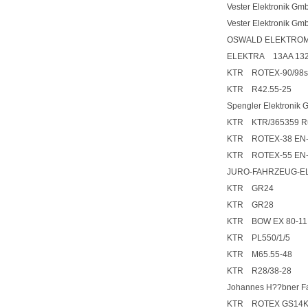
Vester Elektronik
Vester Elektronik 
OSWALD ELEKTROMOT
ELEKTRA 13AA 132
KTR ROTEX-90/98
KTR R42.55-25
Spengler Elektroni
KTR KTR/365359 Ruf
KTR ROTEX-38 EN-GJ
KTR ROTEX-55 EN-GJ
JURO-FAHRZEUG-E
KTR GR24
KTR GR28
KTR BOW EX 80-11.
KTR PL550/1/5
KTR M65.55-48
KTR R28/38-28
Johannes H??bner F
KTR ROTEX GS14