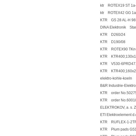
ktr ROTEX19 ST 1a
ktr ROTEX42 GG 1a
KTR GS 28 AL-H 98
DINA Elektronik Sta
KTR D260/24
KTR D190/08
KTR ROTEX90 TKn=3
KTR KTR400;130x18
KTR V530-6PRD47
KTR KTR400;160x21
elektro-kohle-koeln
B&R Industrie-Elek
KTR order No.50275
KTR order No.600104
ELEKTROKOV, a. s. Z
ETI Elektroelement d
KTR RUFLEX-1-2TF-
KTR Plum pads GS