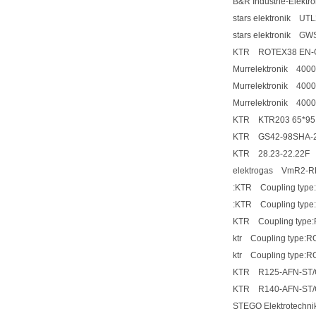
B&R Industrie-Elek
stars elektronik UT
stars elektronik G
KTR ROTEX38 EN-G
Murrelektronik 400
Murrelektronik 400
Murrelektronik 400
KTR KTR203 65*95
KTR GS42-98SHA-2.
KTR 28.23-22.22F
elektrogas VmR2-R
:KTR Coupling type
:KTR Coupling typ
KTR Coupling type
ktr Coupling type
ktr Coupling type:
KTR R125-AFN-ST/
KTR R140-AFN-ST/
STEGO Elektrotech