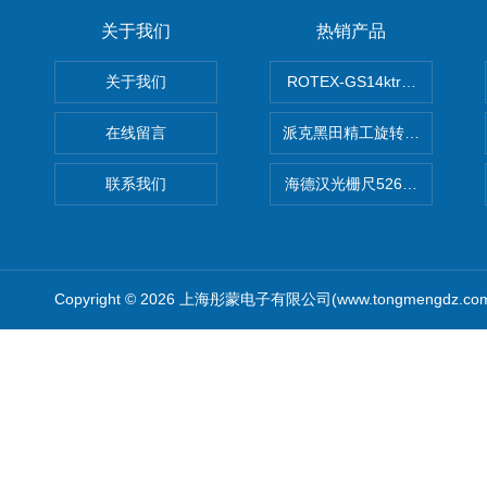
关于我们
热销产品
关于我们
ROTEX-GS14ktr梅花连轴器ro
在线留言
派克黑田精工旋转气缸PRN50D-
联系我们
海德汉光栅尺526974-09
Copyright © 2026 上海彤蒙电子有限公司(www.tongmengdz.c