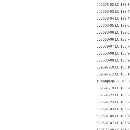
557678-02 LC 183 
557660-03 LC 183 
557679-04 LC 183 
557660-05 LC 183 
557680-06 LC 183 
557660-06 LC 183 
557679-07 LC 183 
557660-08 LC 183 
557680-09 LC 183 
689697-10 LC 185 
689697-12 LC 185 
zuiyoujiage LC 185
689697-19 LC 185 
689697-22 LC 185 
689697-23 LC 185 
689697-03 LC 185 
689697-05 LC 185 
689697-07 LC 185 