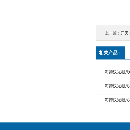
上一篇 :
开天KT
相关产品：
海德汉光栅尺68
海德汉光栅尺31
海德汉光栅尺38