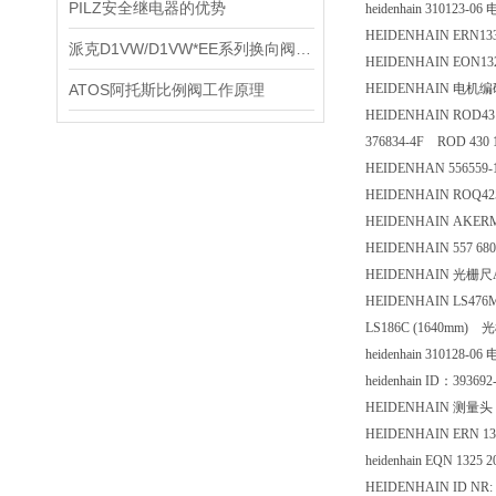
PILZ安全继电器的优势
heidenhain 310123-
HEIDENHAIN ERN133
派克D1VW/D1VW*EE系列换向阀技术资料
HEIDENHAIN EON1
ATOS阿托斯比例阀工作原理
HEIDENHAIN 电机编码
HEIDENHAIN ROD43
376834-4F ROD 43
HEIDENHAN 55655
HEIDENHAIN ROQ425
HEIDENHAIN AKER
HEIDENHAIN 557 6
HEIDENHAIN 光栅尺AE
HEIDENHAIN LS476
LS186C (1640mm
heidenhain 310128-
heidenhain ID：393
HEIDENHAIN 测量
HEIDENHAIN ERN 13
heidenhain EQN 1325
HEIDENHAIN ID NR