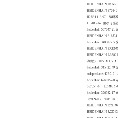
HEIDENHAIN ID NR
HEIDENHAIN 376
ID:534 118-07 
LS-186-140 位
heidenhain 557647
HEIDENHAIN 3165
heidenhain 340302
HEIDENHAIN EXE101 
HEIDENHAIN LB38
海德汉 ID533117-
heidenhain 315
Adapterkabel 42B0
heidenhain 626015-
557654-04 LC 483
heidenhain 329982
369124-03 cable 
HEIDENHAIN ROD46
HEIDENHAIN ROD4361