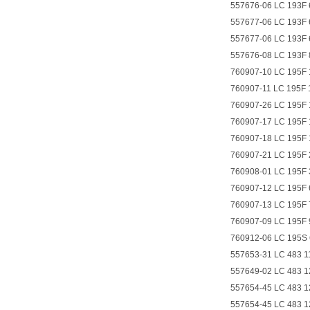
557676-06 LC 193F
557677-06 LC 193F
557677-06 LC 193F
557676-08 LC 193F
760907-10 LC 195F
760907-11 LC 195F
760907-26 LC 195F
760907-17 LC 195F
760907-18 LC 195F
760907-21 LC 195F
760908-01 LC 195F
760907-12 LC 195F
760907-13 LC 195F
760907-09 LC 195F
760912-06 LC 195S
557653-31 LC 483 
557649-02 LC 483 
557654-45 LC 483 
557654-45 LC 483 