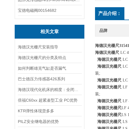
宝德电磁阀00154682
产品介绍：
品牌
相关文章
海德汉光栅尺315418
海德汉光栅尺安装指导
海德汉光栅尺
LC
海德汉光栅尺的分类及特点
海德汉光栅尺
LC
海德汉光栅尺
LC
如何判断雄克气缸是否漏气
装;
巴士德压力传感器426系列
海德汉光栅尺
LC
海德汉光栅尺
LF
海德汉现代化机床的精度：全闭环控制补偿热漂移误差
装;
倍福C60xx 超紧凑型工业 PC优势
海德汉光栅尺
LF
海德汉光栅尺
LF
KTR弹性体现货多多
海德汉光栅尺
LS
PILZ安全继电器的优势
海德汉光栅尺
LS
海德汉光栅尺
LS