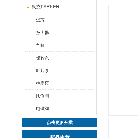
派克PARKER
滤芯
放大器
气缸
齿轮泵
叶片泵
柱塞泵
比例阀
电磁阀
点击更多分类
新品推荐