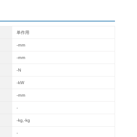
D-100-40
单作用
-mm
-mm
-N
-kW
-mm
-
-kg,-kg
-