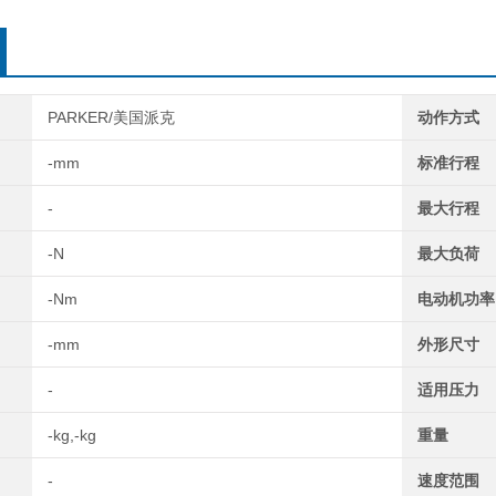
PRN300
PARKER/美国派克
动作方式
-mm
标准行程
-
最大行程
-N
最大负荷
-Nm
电动机功率
-mm
外形尺寸
-
适用压力
-kg,-kg
重量
-
速度范围