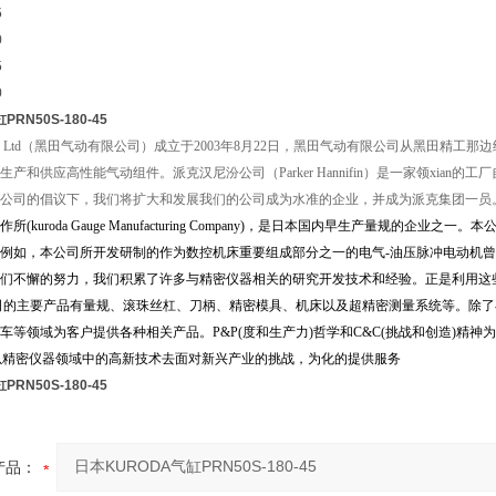
5
0
5
0
RN50S-180-45
eumatics Ltd（黑田气动有限公司）成立于2003年8月22日，黑田气动有限公司从
产和供应高性能气动组件。派克汉尼汾公司（Parker Hannifin）是一家领xian的工
公司的倡议下，我们将扩大和发展我们的公司成为水准的企业，并成为派克集团一员
(kuroda Gauge Manufacturing Company)，是日本国内早生产量
例如，本公司所开发研制的作为数控机床重要组成部分之一的电气-油压脉冲电动机曾
们不懈的努力，我们积累了许多与精密仪器相关的研究开发技术和经验。正是利用这
司的主要产品有量规、滚珠丝杠、刀柄、精密模具、机床以及超精密测量系统等。除
车等领域为客户提供各种相关产品。P&P(度和生产力)哲学和C&C(挑战和创造)精
以精密仪器领域中的高新技术去面对新兴产业的挑战，为化的提供服务
RN50S-180-45
产品：