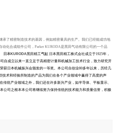
黑田精工那边继承了精密制造技术的基因，例如精密量具的生产。我们已经能成功地
厂自动化合成组件公司，Parker KURODA是黑田气动有限公司的一个品
。
日本KURODA
黑田精工
气缸
日本黑田精工株式会社成立于1925年，
规的企业之一。本公司自成立以来一直立足于高精密计量和机械加工技术行业，致力研究开
荣获日本机械振兴会颁发的一等奖。本公司自创业80多年以来，历经几
些技术和经验所制造的产品为我们在各个产业领域中赢得了高度的声
了在传统产业领域之外，我们还在许多新兴产业，如半导体、平板显示、
神为本公司之根本本公司将继续努力保持传统的技术能力和质量信誉，积极