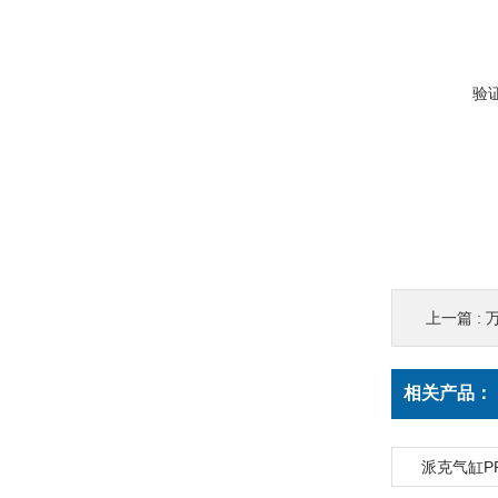
验
上一篇 :
万
相关产品：
派克气缸PRN