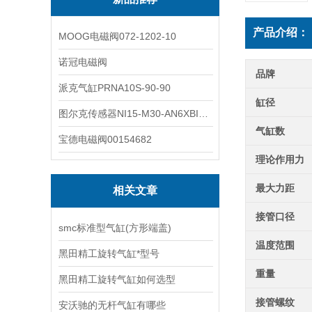
产品介绍：
MOOG电磁阀072-1202-10
诺冠电磁阀
品牌
派克气缸PRNA10S-90-90
缸径
图尔克传感器NI15-M30-AN6XBI2-G12-Y1X
气缸数
宝德电磁阀00154682
理论作用力
最大力距
相关文章
接管口径
smc标准型气缸(方形端盖)
温度范围
黑田精工旋转气缸*型号
重量
黑田精工旋转气缸如何选型
接管螺纹
安沃驰的无杆气缸有哪些