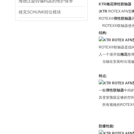
海德汉旋转编码器的维护保养
KTR梅花弹性联轴器
(
KTR
ROTEX AFN型
雄克SCHUNK转位模块
ROTEX®
弹性联轴器
ROTEX®联轴器使
结构:
ROTEX®联轴器是扭
入一个渐开线
梅花
形
当轴在安装时出现偏
特点:
一般
弹性联轴器
中间
其变形预留足够的空
所有规格的ROTEX
防爆性能: