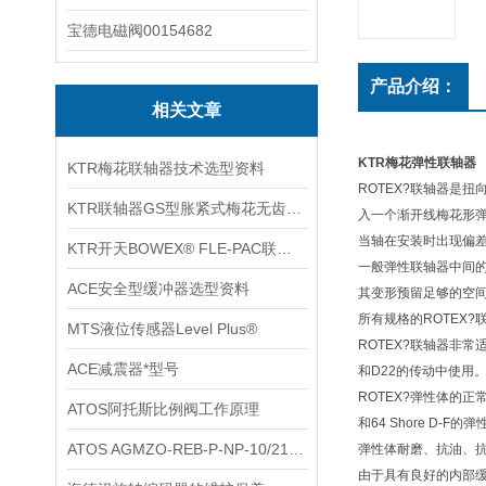
宝德电磁阀00154682
产品介绍：
相关文章
KTR梅花弹性联轴器
KTR梅花联轴器技术选型资料
ROTEX?联轴器是
KTR联轴器GS型胀紧式梅花无齿隙联轴器
入一个渐开线梅花形
当轴在安装时出现偏差
KTR开天BOWEX® FLE-PAC联轴器技术资料
一般弹性联轴器中间的
ACE安全型缓冲器选型资料
其变形预留足够的空
所有规格的ROTEX
MTS液位传感器Level Plus®
ROTEX?联轴器非常
ACE减震器*型号
和D22的传动中使用
ROTEX?弹性体的正常
ATOS阿托斯比例阀工作原理
和64 Shore D-F的
ATOS AGMZO-REB-P-NP-10/210/I 先导式比例溢流阀技术解析
弹性体耐磨、抗油、
由于具有良好的内部