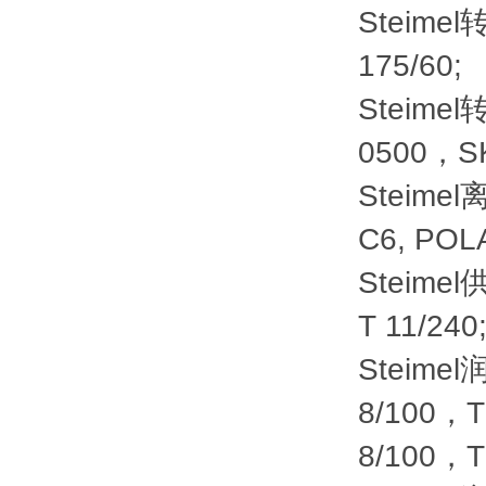
Steimel
175/60;
Steime
0500，SK
Steimel
C6, POL
Steimel供给
T 11/240
Steimel
8/100，T
8/100，T