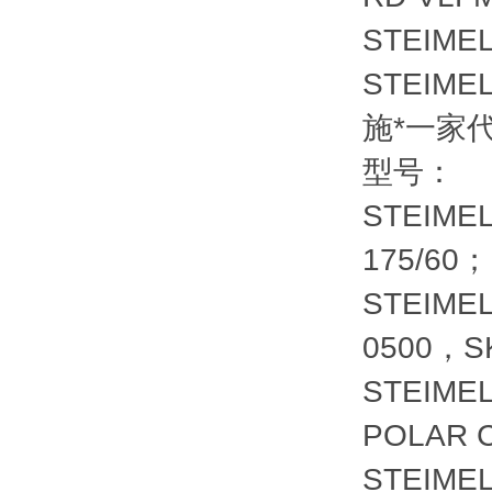
STEIMEL
STEIMEL
施*一家
型号：
STEIME
175/60；
STEIME
0500，S
STEIME
POLAR C
STEIMEL供