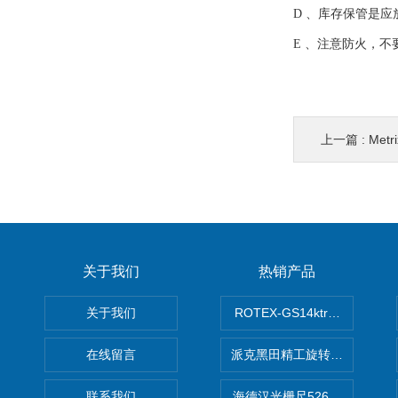
D 、库存保管是
E 、注意防火，不
上一篇 :
Met
关于我们
热销产品
关于我们
ROTEX-GS14ktr梅花连轴器ro
在线留言
派克黑田精工旋转气缸PRN50D-
联系我们
海德汉光栅尺526974-09