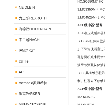
HC,SC650M7-HC,
NEIDLEIN
3,MC3350M-4,MC
1,MC4525M- 2,M
力士乐REXROTH
ACE缓冲器*型号
海德汉HEIDENHAIN
ACE液压式缓冲
不二越NACHI
（1）ace缸体
步下降迫使活塞进
IFM易福门
孔总面积减小而增
西门子
液经节流孔从储油
ACE
（2）具有锥形柱
制。柱塞向下移动
roemheld罗姆希特
ACE缓冲器*型号
派克PARKER
MA 64150-C
阿托斯ATOS代理
MA 64150M