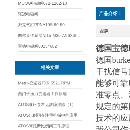
MOOG电磁阀072-1202-10
产品介绍：
诺冠电磁阀
派克气缸PRNA10S-90-90
品牌
图尔克传感器NI15-M30-AN6XBI2-G12-Y1X
宝德电磁阀00154682
德国宝德b
德国bur
相关文章
干扰信号
能够可靠
Metrix变送器TXR 5521 RPM
准零点、温
西门子压力变送器工作原理
规定的第
ATOS液压泵常见故障排除（1）
ATOS比例阀在注塑机械中的应用
技术的应
ATOS阿托斯比例阀工作原理
我公司作