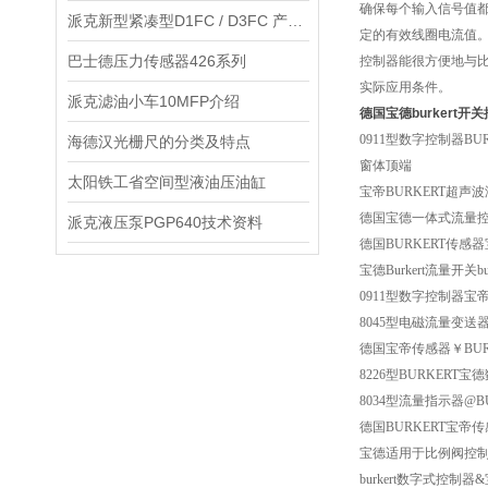
确保每个输入信号值
派克新型紧凑型D1FC / D3FC 产品说明
定的有效线圈电流值
巴士德压力传感器426系列
控制器能很方便地与
实际应用条件。
派克滤油小车10MFP介绍
德国宝德burkert开
0911型数字控制器BU
海德汉光栅尺的分类及特点
窗体顶端
太阳铁工省空间型液油压油缸
宝帝BURKERT超声
德国宝德一体式流量控制器
派克液压泵PGP640技术资料
德国BURKERT传感
宝德Burkert流量开关b
0911型数字控制器宝帝b
8045型电磁流量变送
德国宝帝传感器￥BUR
8226型BURKERT宝
8034型流量指示器@B
德国BURKERT宝帝传
宝德适用于比例阀控制器
burkert数字式控制