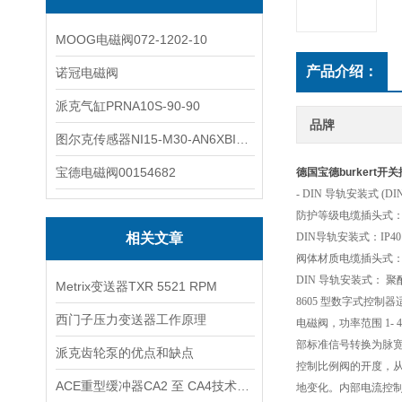
MOOG电磁阀072-1202-10
产品介绍：
诺冠电磁阀
派克气缸PRNA10S-90-90
品牌
图尔克传感器NI15-M30-AN6XBI2-G12-Y1X
宝德电磁阀00154682
德国宝德burkert开
- DIN 导轨安装式 (DIN 
防护等级电缆插头式：I
相关文章
DIN导轨安装式：IP40
阀体材质电缆插头式：聚
DIN 导轨安装式： 聚酰胺
Metrix变送器TXR 5521 RPM
8605 型数字式控制
西门子压力变送器工作原理
电磁阀，功率范围 1- 
部标准信号转换为脉宽
派克齿轮泵的优点和缺点
控制比例阀的开度，
ACE重型缓冲器CA2 至 CA4技术资料
地变化。内部电流控