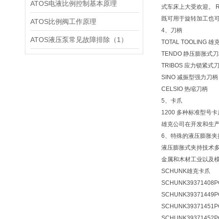
ATOS电液比例控制基本原理
式车床上大受欢迎。 R
既可用于旋转加工也
ATOS比例阀工作原理
4、刀柄
ATOS液压泵常见故障排除（1）
TOTAL TOOL
TENDO 静压膨胀式
TRIBOS 应力锁紧式
SINO 减振型强力刀柄
CELSIO 热缩刀柄
5、卡爪
1200 多种标准型
雄克公司在开发和生
6、特殊的液压膨胀夹
液压膨胀式夹持技术
金属和木材工业以及
SCHUNK雄克卡爪
SCHUNK39371408PG
SCHUNK39371449PG
SCHUNK39371451PG
SCHUNK39371452PG