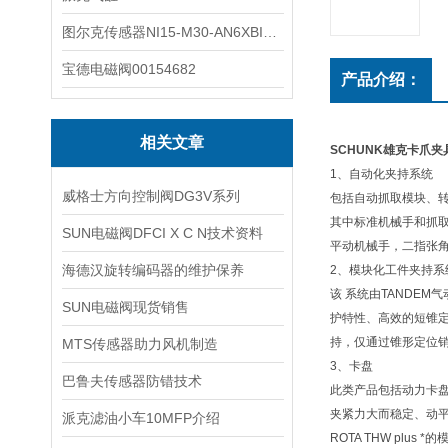
图尔克传感器NI15-M30-AN6XBI2-G12-Y1X
宝德电磁阀00154682
产品介绍：
相关文章
SCHUNK雄克卡爪夹具PG
1、自动化夹持系统
威格士方向控制阀DG3V系列
包括自动抓取模块、
其中标准机械手和抓
SUN电磁阀DFCI X C N技术资料
平动机械手，二指张
海德汉旋转编码器的维护保养
2、模块化工件夹持系
该 系统由TANDEM
SUN电磁阀现货销售
护特性、高效的短锥
持，仅通过锥形定位
MTS传感器助力风机制造
3、卡盘
巴鲁夫传感器防错技术
此类产品包括动力卡盘
夹紧力大而稳定、动平
派克滤油小车10MFP介绍
ROTA THW pl