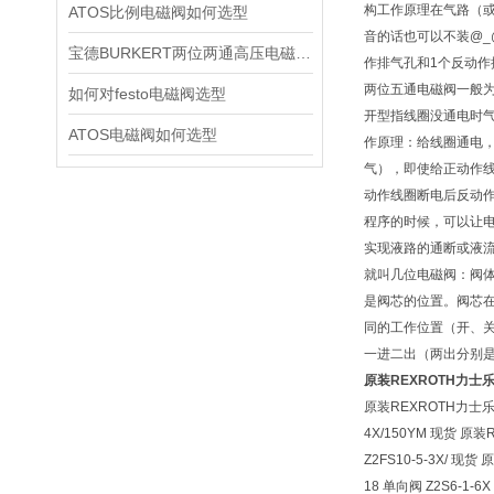
构工作原理在气路（
ATOS比例电磁阀如何选型
音的话也可以不装@_
宝德BURKERT两位两通高压电磁阀2370技术资料
作排气孔和1个反动作
两位五通电磁阀一般为
如何对festo电磁阀选型
开型指线圈没通电时气
ATOS电磁阀如何选型
作原理：给线圈通电，
气），即使给正动作
动作线圈断电后反动作
程序的时候，可以让电
实现液路的通断或液
就叫几位电磁阀：阀
是阀芯的位置。阀芯
同的工作位置（开、关
一进二出（两出分别
原装REXROTH力
原装REXROTH力士乐10
4X/150YM 现货 原装
Z2FS10-5-3X/ 现
18 单向阀 Z2S6-1-