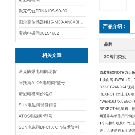
派克气缸PRNA10S-90-90
图尔克传感器NI15-M30-AN6XBI2-G12-Y1X
产品介绍：
宝德电磁阀00154682
品牌
相关文章
3C阀门类别
派克防爆电磁阀现货
原装REXROTH力
1 换向阀 4WE6（D、Y
阿托斯ATOS电磁阀*型号
D33/CG24N9K4 现
诺冠电磁阀价格好
REXROTH力士乐6 换
4WEH16J7X/6EG2
SUN电磁阀现货销售
REXROTH电磁阀，德
ATOS电磁阀*型号
阀通常与单作用气动执
1个与执行机构排气口
SUN电磁阀DFCI X C N技术资料
关，五通是有五个通