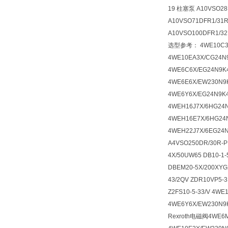
19 柱塞泵 A10VSO2
A10VSO71DFR1/3
A10VSO100DFR1/
选型参考： 4WE10C3X/
4WE10EA3X/CG24N9
4WE6C6X/EG24N9K
4WE6E6X/EW230N9K
4WE6Y6X/EG24N9K4
4WEH16J7X/6HG24N
4WEH16E7X/6HG24N
4WEH22J7X/6EG24N
A4VSO250DR/30R-P
4X/50UW65 DB10-1-
DBEM20-5X/200XYG
43/2QV ZDR10VP5-
Z2FS10-5-33/V 4WE
4WE6Y6X/EW230N
Rexroth电磁阀4WE6