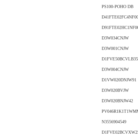
PS100-POHO DB
D41FTE02FC4NF0
D91FTE02HC1NF0
D3W034CNJW
D3W001CNJW
D1FVE50BCVLB35
D3W004CNJW
D1VW020DNJW91
D3W020BVJW
D3W020BNJW42
PV046R1K1T1WM
N3556904549
D1FVE02BCVXW2