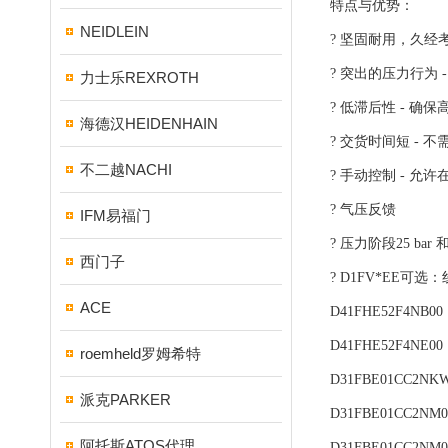
特点与优势：
NEIDLEIN
? 坚固耐用，久
? 突出的压力行为 
力士乐REXROTH
? 低滞后性 - 
海德汉HEIDENHAIN
? 交货时间短 - 
不二越NACHI
? 手动控制 - 
? 气压反馈
IFM易福门
? 压力阶段25 bar 和 
西门子
? D1FV*EE可选
ACE
D41FHE52F4NB00
D41FHE52F4NE00
roemheld罗姆希特
D31FBE01CC2NK
派克PARKER
D31FBE01CC2NM0
阿托斯ATOS代理
D31FBE01CC2NM0