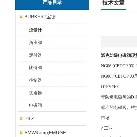
产品目录
技术文章
BURKERT宝德
流量计
角座阀
定时器
派克防爆电磁阀现
NG06 (CETO
比例阀
NG06 / CE
控制器
D1FV*EE
变送器
带防爆电磁阀的D1F
电磁阀
标准的电磁阀。根据
市场
PILZ
? 工业
SMW&amp;EMUGE