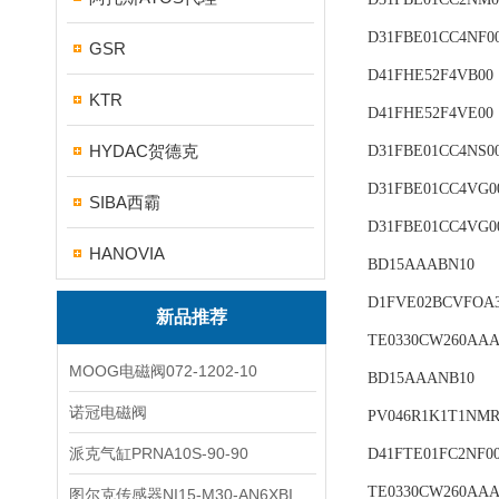
D31FBE01CC4NF0
GSR
D41FHE52F4VB00
KTR
D41FHE52F4VE00
HYDAC贺德克
D31FBE01CC4NS0
D31FBE01CC4VG0
SIBA西霸
D31FBE01CC4VG0
HANOVIA
BD15AAABN10
D1FVE02BCVFOA
新品推荐
TE0330CW260AA
MOOG电磁阀072-1202-10
BD15AAANB10
诺冠电磁阀
PV046R1K1T1NM
派克气缸PRNA10S-90-90
D41FTE01FC2NF0
TE0330CW260AA
图尔克传感器NI15-M30-AN6XBI2-G12-Y1X