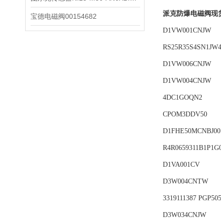
派克防爆电磁阀现
宝德电磁阀00154682
D1VW001CNJW
RS25R35S4SN1JW
D1VW006CNJW
D1VW004CNJW
4DC1GOQN2
CPOM3DDV50
D1FHE50MCNBJ00
R4R0659311B1P1G
D1VA001CV
D3W004CNTW
3319111387 PGP5
D3W034CNJW