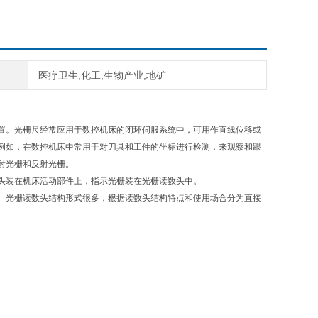
医疗卫生,化工,生物产业,地矿
置。光栅尺经常应用于数控机床的闭环伺服系统中，可用作直线位移或
例如，在数控机床中常用于对刀具和工件的坐标进行检测，来观察和跟
射光栅和反射光栅。
头装在机床活动部件上，指示光栅装在光栅读数头中。
。光栅读数头结构形式很多，根据读数头结构特点和使用场合分为直接