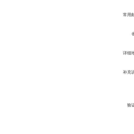
常用
详细
补充
验