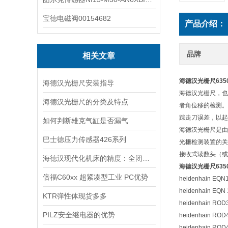
宝德电磁阀00154682
产品介绍：
品牌
相关文章
海德汉光栅尺6350
海德汉光栅尺安装指导
海德汉光栅尺，也
海德汉光栅尺的分类及特点
者角位移的检测。
踪走刀误差，以起
如何判断雄克气缸是否漏气
海德汉光栅尺是由
巴士德压力传感器426系列
光栅检测装置的关
接收式读数头（或
海德汉现代化机床的精度：全闭环控制补偿热漂移误差
海德汉光栅尺6350
倍福C60xx 超紧凑型工业 PC优势
heidenhain EQ
heidenhain EQN
KTR弹性体现货多多
heidenhain ROD
PILZ安全继电器的优势
heidenhain RO
heidenhain ROD