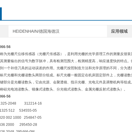
HEIDENHAIN/德国海德汉
应用领域
66-56
称为光栅尺位移传感器（光栅尺传感器），是利用光栅的光学原理工作的测量反馈装
其测量输出的信号为数字脉冲，具有检测范围大，检测精度高，响应速度快的特点。
到一个补偿刀具的运动误差的作用。光栅尺按照制造方法和光学原理的不同，分为透
标尺光栅和光栅读数头两部分组成。标尺光栅一般固定在机床固定部件上，光栅读数
键部分是光栅读数头，它由光源、会聚透镜、指示光栅、光电元件及调整机构等组成
称硅光电池读数头、镜像式读数头、分光镜式读数头、金属光栅反射式读数头）。
66-56
N1325-2048 312214-16
 1325 512 534555-05
320 002 1000 254847-05
D436 2000 295450-28
426 2048 295466-0M