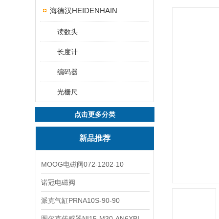
海德汉HEIDENHAIN
读数头
长度计
编码器
光栅尺
点击更多分类
新品推荐
MOOG电磁阀072-1202-10
诺冠电磁阀
派克气缸PRNA10S-90-90
图尔克传感器NI15-M30-AN6XBI2-G12-Y1X