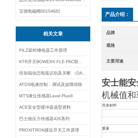
宝德电磁阀00154682
产品介绍：
品牌
相关文章
规格
PILZ延时继电器工作原理
主要用途
KTR开天BOWEX® FLE-PAC联轴器技术资料
倍加福动态电弧识别及关断 （DART ）
安士能安
ATOS电液控制：调试及故障排除
机械值和
MTS液位传感器Level Plus®
壳体材料
ACE安全型缓冲器选型资料
巴士德压力传感器426系列
重量
PROXITRON接近开关工作原理