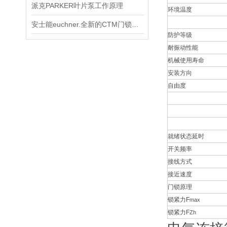
派克PARKER叶片泵工作原理
环境温度
安士能euchner.全新的CTM门锁装置
防护等级
耐振动性能
机械使用寿命
安装方向
自由度
就绪状态延时
开关频率
接线方式
接近速度
门锁原理
锁紧力F
max
锁紧力F
Zh