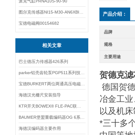
派克气缸PRNA10S-90-90
图尔克传感器NI15-M30-AN6XBI2-G12-Y1X
产品介绍：
宝德电磁阀00154682
品牌
规格
相关文章
主要用途
巴士德压力传感器426系列
parker铝壳齿轮泵PGP511系列技术文章
贺德克滤芯0
宝德BURKERT两位两通高压电磁阀2370技术资料
德国贺德
海德汉光栅尺安装指导
冶金工业
KTR开天BOWEX® FLE-PAC联轴器技术资料
以及机床
BAUMER堡盟重载编码器OG 6系列技术资料
*三十多
海德汉编码器主要作用