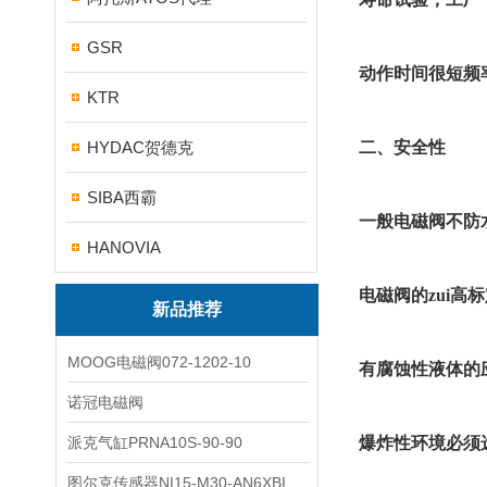
GSR
动作时间很短频
KTR
二、安全性
HYDAC贺德克
SIBA西霸
一般电磁阀不防
HANOVIA
电磁阀的zui
新品推荐
MOOG电磁阀072-1202-10
有腐蚀性液体的
诺冠电磁阀
爆炸性环境必须
派克气缸PRNA10S-90-90
图尔克传感器NI15-M30-AN6XBI2-G12-Y1X