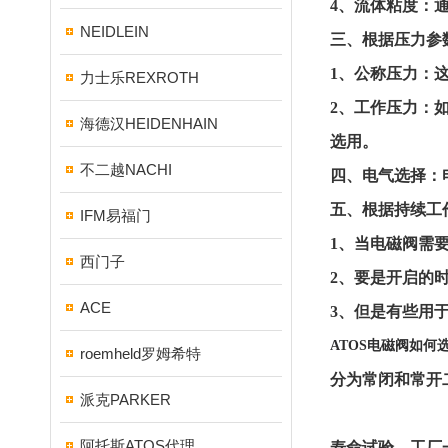
4、流体粘度：通
NEIDLEIN
三、根据压力参
1、公称压力：
力士乐REXROTH
2、工作压力：如
海德汉HEIDENHAIN
选用。
不二越NACHI
四、电气选择：电
五、根据持续工
IFM易福门
1、当电磁阀需
西门子
2、要是开启的
ACE
3、但是有些用
ATOS电磁阀如何
roemheld罗姆希特
分为常闭和常开
派克PARKER
阿托斯ATOS代理
寿命试验，工厂