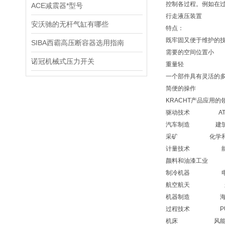
控制各过程。例如在
ACE减震器*型号
行走液压装置
安沃驰的无杆气缸有哪些
特点：
既牢固又便于维护的
SIBA西霸高压断容器选用指南
需要的空间位置小
诺冠机械式压力开关
重量轻
一个部件具有灵活的
简便的操作
KRACHT产品应用的
驱动技术 AT
汽车制造 建筑
采矿 化学和
计量技术 能
颜料和油漆工业 
制冷机器 电
航空航天 
机器制造 海
过程技术 PU
机床 风能