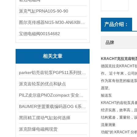
派克气缸PRNA10S-90-90
图尔克传感器NI15-M30-AN6XBI2-G12-Y1X
产品介绍：
宝德电磁阀00154682
品牌
相关文章
KRACHT克拉克齿轮泵
德国克拉克KRACHT
parker铝壳齿轮泵PGP511系列技术文章
作。 近十年来，公司的
作为富有创意的输送
派克齿轮泵的优点和缺点
愿望。
PILZ皮尔兹PNOZcompact 安全继电器
输送泵
KRACHT的齿轮泵
BAUMER堡盟重载编码器OG 6系列技术资料
经济实惠，效率高，
黑田精工摆动气缸如何选择
结构紧凑，重量轻，设
流量测量
派克防爆电磁阀现货
功能*的 KRACH