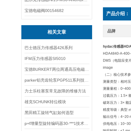
宝德电磁阀00154682
产品介绍：
品牌
相关文章
hydac传感器HDA4
巴士德压力传感器426系列
HDA4840-A
IFM压力传感器SI5010
DMS（电阻应变
image
宝德BURKERT两位两通高压电磁阀2370技术资料
（二）核心技术参
parker铝壳齿轮泵PGP511系列技术文章
测量类型：相对压
测量量程：0~400 
力士乐柱塞泵常见故障的维修方法
过载压力：1.5× 
雄克SCHUNK转位模块
破坏压力：3× 额定
精度等级：典型 ±0.
黑田精工旋转气缸如何选型
输出信号：4~20
p+f增量型旋转编码器30-***1技术资料
供电电压：10~30
响应时间：≤1 m