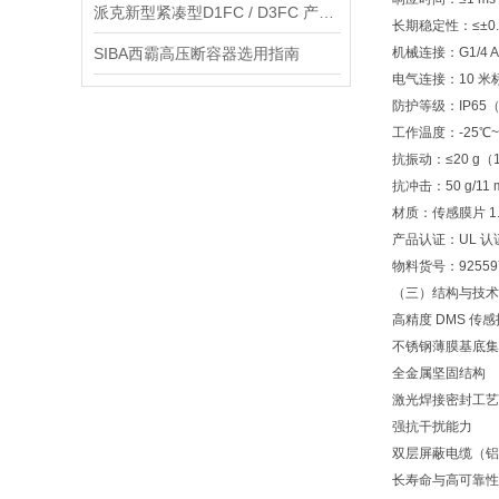
派克新型紧凑型D1FC / D3FC 产品说明
长期稳定性：≤±0.1
SIBA西霸高压断容器选用指南
机械连接：G1/4 A
电气连接：10 米
防护等级：IP65
工作温度：-25℃~
抗振动：≤20 g（1
抗冲击：50 g/11 
材质：传感膜片 1
产品认证：UL 认
物料货号：92559
（三）结构与技术
高精度 DMS 传
不锈钢薄膜基底集
全金属坚固结构
激光焊接密封工艺
强抗干扰能力
双层屏蔽电缆（铝箔
长寿命与高可靠性