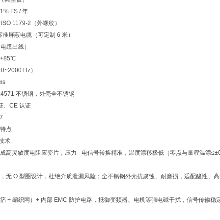
% FS / 年
 ISO 1179-2（外螺纹）
标准屏蔽电缆（可定制 6 米）
（电缆出线）
+85℃
0~2000 Hz）
ms
.4571 不锈钢，外壳全不锈钢
证、CE 认证
7
特点
感技术
成高灵敏度电阻应变片，压力 - 电信号转换精准，温度漂移极低（零点与量程温漂≤±0.
，无 O 型圈设计，杜绝介质泄漏风险；全不锈钢外壳抗腐蚀、耐磨损，适配酸性、
 + 编织网）+ 内部 EMC 防护电路，抵御变频器、电机等强电磁干扰，信号传输稳定，