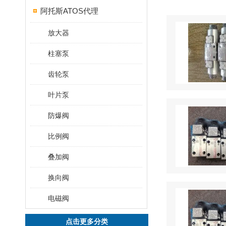
阿托斯ATOS代理
放大器
柱塞泵
齿轮泵
叶片泵
防爆阀
比例阀
叠加阀
换向阀
电磁阀
点击更多分类