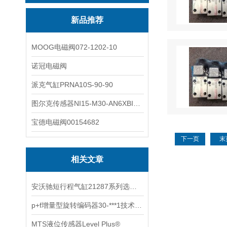
新品推荐
MOOG电磁阀072-1202-10
诺冠电磁阀
派克气缸PRNA10S-90-90
图尔克传感器NI15-M30-AN6XBI2-G12-Y1X
宝德电磁阀00154682
下一页
末
相关文章
安沃驰短行程气缸21287系列选型资料
p+f增量型旋转编码器30-***1技术资料
MTS液位传感器Level Plus®