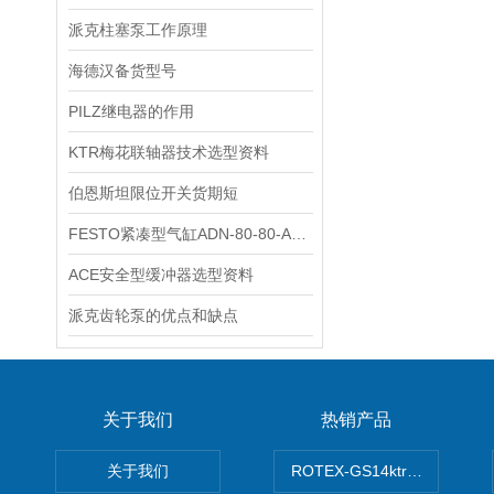
派克柱塞泵工作原理
海德汉备货型号
PILZ继电器的作用
KTR梅花联轴器技术选型资料
伯恩斯坦限位开关货期短
FESTO紧凑型气缸ADN-80-80-A-P-A技术参数
ACE安全型缓冲器选型资料
派克齿轮泵的优点和缺点
关于我们
热销产品
关于我们
ROTEX-GS14ktr梅花连轴器ro