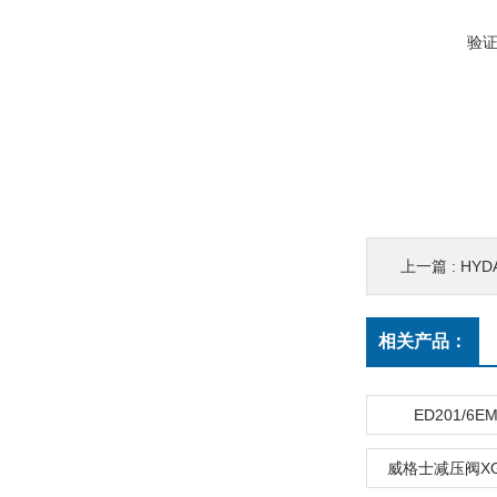
验
上一篇 :
HYDA
相关产品：
ED201/6
威格士减压阀XG2