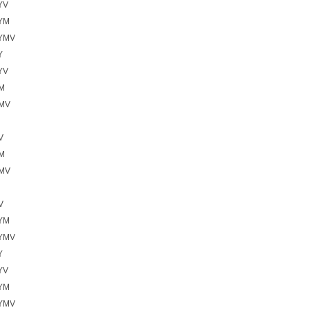
YV
YM
YMV
Y
YV
M
YMV
V
M
YMV
V
YM
YMV
Y
YV
YM
YMV