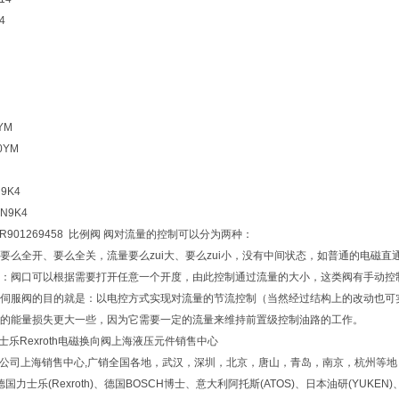
4
YM
0YM
N9K4
4N9K4
阀R901269458 比例阀 阀对流量的控制可以分为两种：
要么全开、要么全关，流量要么zui大、要么zui小，没有中间状态，如普通的电磁
：阀口可以根据需要打开任意一个开度，由此控制通过流量的大小，这类阀有手动控
伺服阀的目的就是：以电控方式实现对流量的节流控制（当然经过结构上的改动也可
的能量损失更大一些，因为它需要一定的流量来维持前置级控制油路的工作。
力士乐Rexroth电磁换向阀上海液压元件销售中心
TH公司上海销售中心,广销全国各地，武汉，深圳，北京，唐山，青岛，南京，杭州等地
士乐(Rexroth)、德国BOSCH博士、意大利阿托斯(ATOS)、日本油研(YUKEN)、