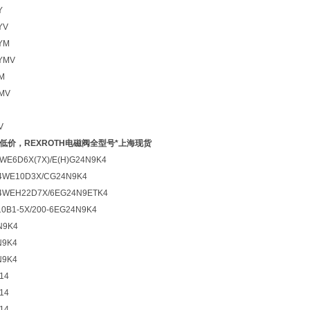
Y
YV
YM
YMV
M
YMV
V
阀低价，REXROTH电磁阀全型号*上海现货
E6D6X(7X)/E(H)G24N9K4
WE10D3X/CG24N9K4
WEH22D7X/6EG24N9ETK4
B1-5X/200-6EG24N9K4
N9K4
N9K4
N9K4
14
14
14