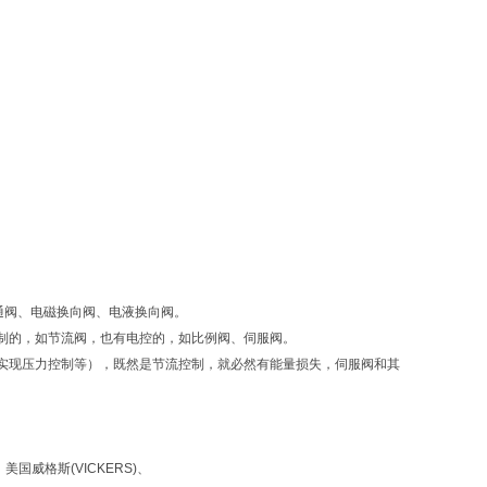
直通阀、电磁换向阀、电液换向阀。
制的，如节流阀，也有电控的，如比例阀、伺服阀。
实现压力控制等），既然是节流控制，就必然有能量损失，伺服阀和其
美国威格斯(VICKERS)、