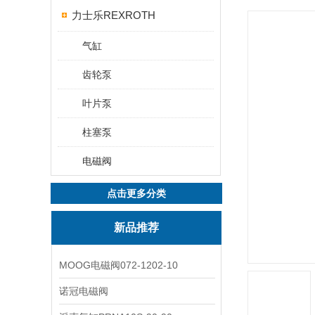
力士乐REXROTH
气缸
齿轮泵
叶片泵
柱塞泵
电磁阀
点击更多分类
新品推荐
MOOG电磁阀072-1202-10
诺冠电磁阀