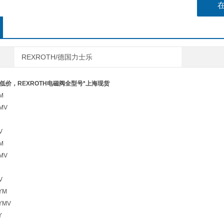
DR10-4
DR10-4
DR10-4-
DR10-4
DR
REXROTH/德国力士乐
阀低价，REXROTH电磁阀全型号*上海现货
M
YMV
V
M
YMV
V
YM
YMV
Y