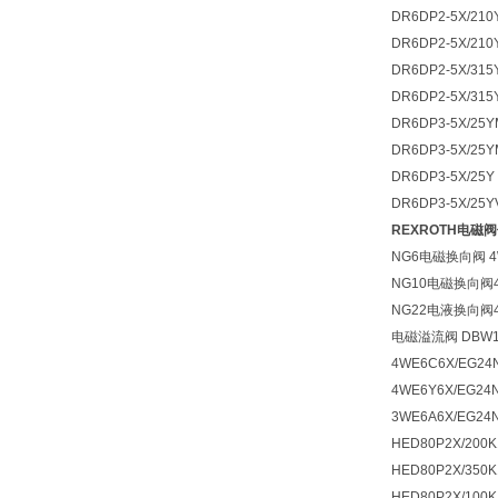
DR6DP2-5X/210
DR6DP2-5X/210
DR6DP2-5X/315
DR6DP2-5X/315
DR6DP3-5X/25Y
DR6DP3-5X/25
DR6DP3-5X/25Y
DR6DP3-5X/25Y
REXROTH电磁
NG6电磁换向阀 4W
NG10电磁换向阀4
NG22电液换向阀4
电磁溢流阀 DBW10
4WE6C6X/EG24
4WE6Y6X/EG24
3WE6A6X/EG24
HED80P2X/200K
HED80P2X/350K
HED80P2X/100K