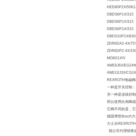
HED80P2X/50K1
DBDS6P1X/315
DBDS6P1X/315
DBDS6P1A/315
DBDS10P1X/630
ZDR6DA2-4X/75
ZDR6DP2-4X/15
MG8G1X/V
4WE6J6X/EG24
4WE10J3X/CG2
REXROTH电磁
一种是开关控制：
另一种是连续控制
所以使用比例阀或
它阀不同的是，它
德国博世Bosch
力士乐REXRO
我公司代理销售德国力