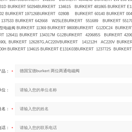
31D BURKERT 50294BURKERT 134615 BURKERT 481865 BURKERT E1
202 BURKERT 197126BURKERT 0280B BURKERT 60140 BURKERT 0
 137533 BURKERT 642668 W25LEBURKERT 551689 BURKERT 55170
9型电磁阀 BURKERT 11369 BURKERT 9800BURKERT G12DC24 BURKERT
RT 126411 BURKERT 134317M G12BURKERT 420685S BURKERT 420
590L BURKERT 126287G,AC220VBURKERT 141212H AC220V BURKER
00H BURKERT 134615 BURKERT E131K03BURKERT 123772S BURKER
产品：
单位：
姓名：
电话：