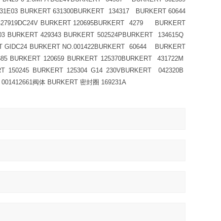
31E03 BURKERT 631300BURKERT 134317 BURKERT 60644
0427919DC24V BURKERT 120695BURKERT 4279 BURKERT
3 BURKERT 429343 BURKERT 502524PBURKERT 134615Q
 GIDC24 BURKERT NO.001422BURKERT 60644 BURKERT
685 BURKERT 120659 BURKERT 125370BURKERT 431722M
T 150245 BURKERT 125304 G14 230VBURKERT 042320B
T 001412661阀体 BURKERT 密封圈 169231A