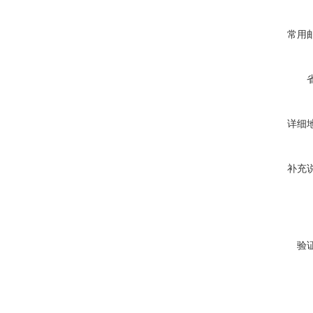
常用
详细
补充
验