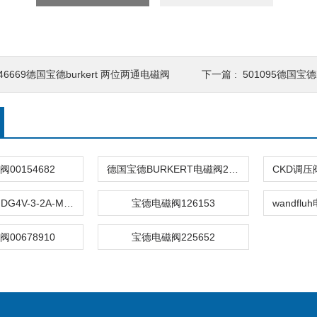
46669德国宝德burkert 两位两通电磁阀
下一篇 :
501095德国宝德
00154682
德国宝德BURKERT电磁阀267411
威格士电磁阀DG4V-3-2A-M-U-H7-60
宝德电磁阀126153
00678910
宝德电磁阀225652