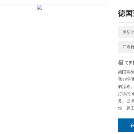
德国
更新时间
厂商
简要
德国宝德b
我们提
的流程
持续的
务。提
你一起
看。