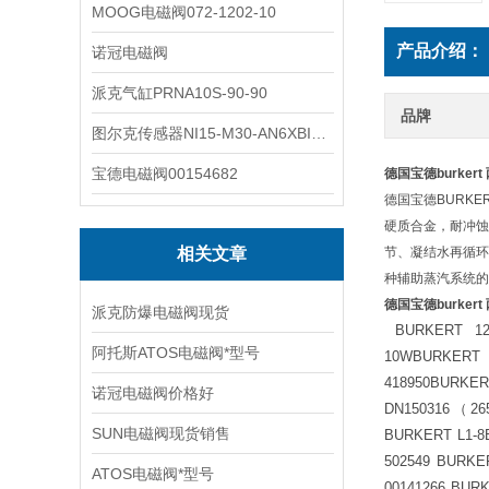
MOOG电磁阀072-1202-10
产品介绍：
诺冠电磁阀
派克气缸PRNA10S-90-90
品牌
图尔克传感器NI15-M30-AN6XBI2-G12-Y1X
宝德电磁阀00154682
德国宝德burker
德国宝德BURK
硬质合金，耐冲蚀
相关文章
节、凝结水再循环
种辅助蒸汽系统的
德国宝德burker
派克防爆电磁阀现货
BURKERT 12
阿托斯ATOS电磁阀*型号
10WBURKERT 
418950BURKE
诺冠电磁阀价格好
DN150316（26
SUN电磁阀现货销售
BURKERT L1-8
502549 BURK
ATOS电磁阀*型号
00141266 BUR