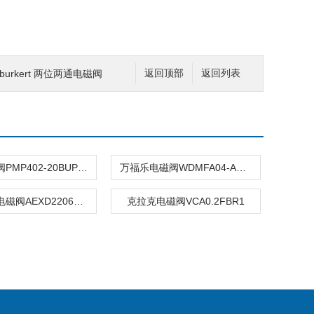
burkert 两位两通电磁阀
返回顶部
返回列表
CKD调压阀PMP402-20BUP-1N
万福乐电磁阀WDMFA04-ADB-G24/VD
wandfluh电磁阀AEXD22061A-G24/L15
克拉克电磁阀VCA0.2FBR1