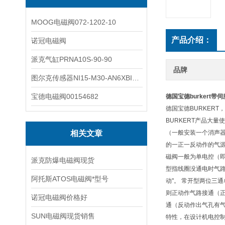
MOOG电磁阀072-1202-10
产品介绍：
诺冠电磁阀
派克气缸PRNA10S-90-90
品牌
图尔克传感器NI15-M30-AN6XBI2-G12-Y1X
宝德电磁阀00154682
德国宝德burkert带
德国宝德BURKER
BURKERT产品大
相关文章
（一般安装一个消声器
的一正一反动作的气源
磁阀一般为单电控（即
派克防爆电磁阀现货
型指线圈没通电时气
阿托斯ATOS电磁阀*型号
动"。 常开型两位三
则正动作气路接通（
诺冠电磁阀价格好
通（反动作出气孔有气
SUN电磁阀现货销售
特性，在设计机电控制