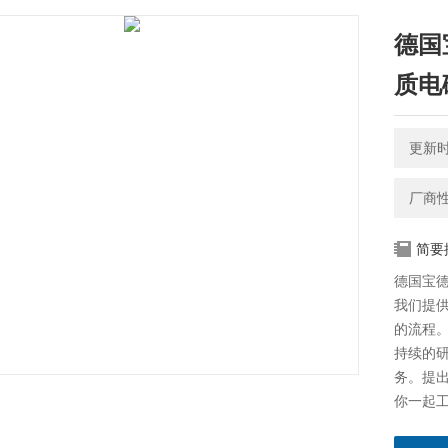
德国
质电
更新时间
厂商
简要
德国宝德
我们提
的流程
持续的
务。提
你一起