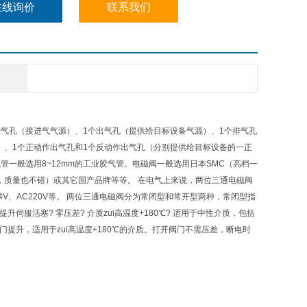
在线询价
联系我们
进气孔（接进气气源）、1个出气孔（提供给目标设备气源）、1个排气孔
）、1个正动作出气孔和1个反动作出气孔（分别提供给目标设备的一正
管一般选用8~12mm的工业胶气管。电磁阀一般选用日本SMC（高档一
德客（实惠，质量也不错）或其它国产品牌等等。 在电气上来说，两位三通电磁阀
、AC220V等。 两位三通电磁阀分为常闭型和常开型两种，常闭型指
服活塞? 零压差? 介质zui高温度+180℃? 适用于中性介质，包括
阀门提升，适用于zui高温度+180℃的介质。打开阀门不需压差，断电时