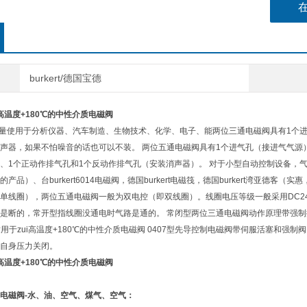
burkert/德国宝德
rt高温度+180℃的中性介质电磁阀
品大量使用于分析仪器、汽车制造、生物技术、化学、电子、能两位三通电磁阀具有1个
声器，如果不怕噪音的话也可以不装。 两位五通电磁阀具有1个进气孔（接进气气源
、1个正动作排气孔和1个反动作排气孔（安装消声器）。 对于小型自动控制设备，气
产品）、台burkert6014电磁阀，德国burkert电磁筏，德国burkert湾亚
单线圈），两位五通电磁阀一般为双电控（即双线圈）。线圈电压等级一般采用DC24V
是断的，常开型指线圈没通电时气路是通的。 常闭型两位三通电磁阀动作原理带强制提升伺
适用于zui高温度+180℃的中性介质电磁阀 0407型先导控制电磁阀带伺服活塞和强制
自身压力关闭。
rt高温度+180℃的中性介质电磁阀
电磁阀-水、油、空气、煤气、空气：