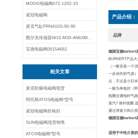
MOOG电磁阀072-1202-10
诺冠电磁阀
产品介绍：
派克气缸PRNA10S-90-90
品牌
图尔克传感器NI15-M30-AN6XBI2-G12-Y1X
宝德电磁阀00154682
德国宝德burke
BURKERT产
（一般安装一个消
相关文章
一反动作的气源）
点，不过是小日本的
派克防爆电磁阀现货
一般为单电控（即
线圈没通电时气路
阿托斯ATOS电磁阀*型号
蒸汽? 推杆线圈 
诺冠电磁阀价格好
通过弹簧力和介质
德国宝德burke
SUN电磁阀现货销售
适用于中性介质的
ATOS电磁阀*型号