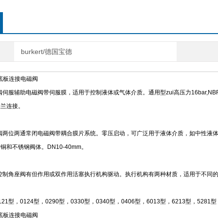
burkert/德国宝德
t 底板连接电磁阀
磁阀伺服辅助电磁阀带伺服膜，适用于控制液体或气体介质。通用型zui高压力16bar,N
法兰连接。
磁阀两位两通常闭电磁阀带耦合膜片系统。零压启动，可广泛用于液体介质，如中性液
和不锈钢阀体。DN10-40mm。
导控制角座阀有但作用或双作用活塞执行机构驱动。执行机构有两种材质，适用于不同
1型，0124型，0290型，0330型，0340型，0406型，6013型，6213型，528
t 底板连接电磁阀