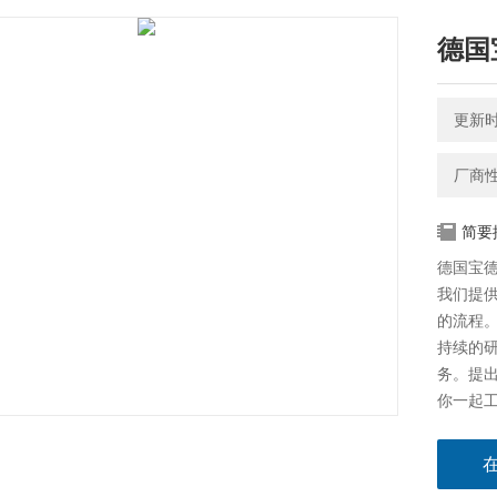
德国
更新时间
厂商
简要
德国宝德b
我们提
的流程
持续的
务。提
你一起
看。