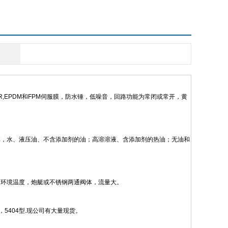
BR,EPDM和FPM伺服膜，防水锤，低噪音，回路功能为常闭或常开，黄
体，水、液压油、不含添加剂的油；高溶溶液、含添加剂的热油；无油和
的环境温度，炮艇或不锈钢两通阀体，流量大。
1型，5404型.现公司有大量现货。