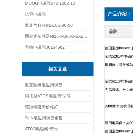
MOOG电磁阀072-1202-10
产品介绍：
诺冠电磁阀
派克气缸PRNA10S-90-90
品牌
图尔克传感器NI15-M30-AN6XBI2-G12-Y1X
宝德电磁阀00154682
德国宝德burker
宝德5281型电
铜阀体，螺纹或
相关文章
宝德6213型电
派克防爆电磁阀现货
无脂液体。分为黄铜
阿托斯ATOS电磁阀*型号
2000型外部先
诺冠电磁阀价格好
SUN电磁阀现货销售
通用电磁阀：如012
ATOS电磁阀*型号
德国宝德burker