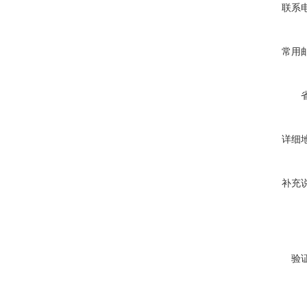
联系
常用
详细
补充
验