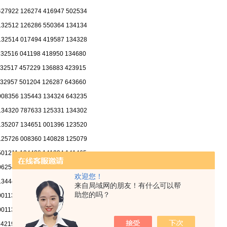
427922 126274 416947 502534
132512 126286 550364 134134
132514 017494 419587 134328
132516 041198 418950 134680
132517 457229 136883 423915
132957 501204 126287 643660
008356 135443 134324 643235
134320 787633 125331 134302
135207 134651 001396 123520
125726 008360 140828 125079
501211 134438 141234 141465
062545 131424 141239 134234
欢迎您！
134445 126274 134521 126291
来自局域网的朋友！有什么可以帮
助您的吗？
001139 126286 125660 423922
001136 043934 126263 060644
142192 048708 426869 140828