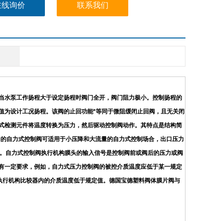
在线询价
联系我们
当水泵工作扬程大于设定扬程时阀门全开，阀门阻力极小。控制扬程的
值为设计工况扬程。该阀的止回功能*等同于微阻缓闭止回阀，且无关闭
式检测元件将温度转换为压力，然后驱动控制阀动作。其特点是结构简
用的自力式控制阀可适用于小压降和大流量的自力式控制场合，出口压力
用。自力式控制阀执行机构膜头的输入信号是控制阀前或阀后的压力或阀
有一定要求，例如，自力式压力控制阀的被控介质温度应低于某一规定
执行机构比较器内的介质温度低于规定值。德国宝德塑料阀体膜片阀与