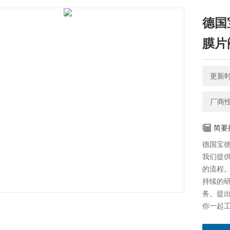
德国
膜片
更新时间
厂商
简要
德国宝德
我们提
的流程
持续的
务。提
你一起
看。