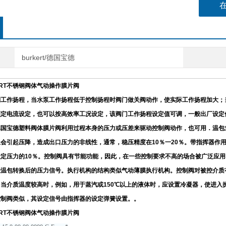
burkert/德国宝德
ERT不锈钢阀体气动操作膜片阀
制工作扬程，当水泵工作扬程低于控制扬程时阀门做关阀动作，使实际工作扬程加大；
额定电流设定，也可以按高效率工况设定，该阀门工作扬程设定值可调，一般出厂设定
德国宝德塑料阀体膜片阀利用过程本身的压力或压差来驱动控制阀动作，也可用．温包
会引起压降，造成出口压力的非线性，通常，稳压精度在10％一20％。带指挥器作
定压力的10％。控制阀具有节能功能，因此，在一些控制要求不高的场合被广泛应
经温包转换后的压力信号。执行机构的结构类似气动薄膜执行机构。控制阀对被控介质
当介质温度较高时，例如，用于蒸汽或150℃以上的液体时，应设置冷凝器，使进入
控制阀类似，其设定信号由指挥器的设定弹簧设置。。
ERT不锈钢阀体气动操作膜片阀