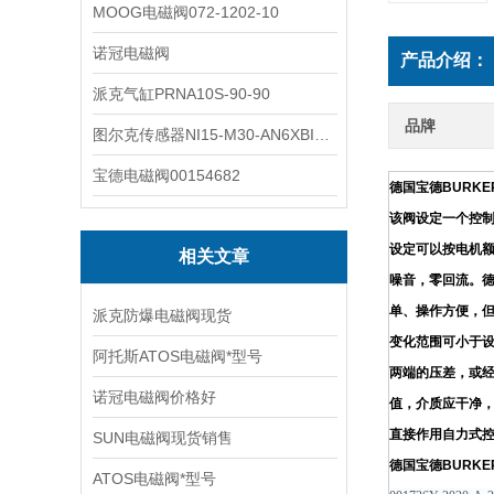
MOOG电磁阀072-1202-10
诺冠电磁阀
产品介绍：
派克气缸PRNA10S-90-90
品牌
图尔克传感器NI15-M30-AN6XBI2-G12-Y1X
宝德电磁阀00154682
德国宝德BURK
该
阀设定一个控
设定可以按电机
相关文章
噪音，零回流。
单、操作方便，但
派克防爆电磁阀现货
变化范围可小于设
阿托斯ATOS电磁阀*型号
两端的压差，或
诺冠电磁阀价格好
值，介质应干净，
直接作用自力式
SUN电磁阀现货销售
德国宝德BURK
ATOS电磁阀*型号