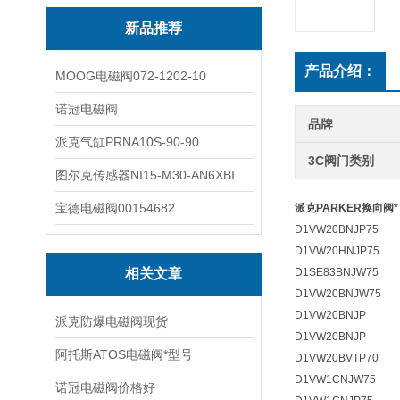
新品推荐
产品介绍：
MOOG电磁阀072-1202-10
诺冠电磁阀
品牌
派克气缸PRNA10S-90-90
3C阀门类别
图尔克传感器NI15-M30-AN6XBI2-G12-Y1X
宝德电磁阀00154682
派克PARKER换向阀*
D1VW20BNJP75
D1VW20HNJP75
相关文章
D1SE83BNJW75
D1VW20BNJW75
D1VW20BNJP
派克防爆电磁阀现货
D1VW20BNJP
阿托斯ATOS电磁阀*型号
D1VW20BVTP70
D1VW1CNJW75
诺冠电磁阀价格好