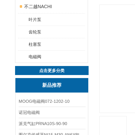
不二越NACHI
叶片泵
齿轮泵
柱塞泵
电磁阀
点击更多分类
新品推荐
MOOG电磁阀072-1202-10
诺冠电磁阀
派克气缸PRNA10S-90-90
图尔克传感器NI15-M30-AN6XBI2-G12-Y1X