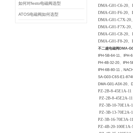
如何对festo电磁阀选型
DMA-G01-C6-20
、
DMA-G01-F6-20
、
ATOS电磁阀如何选型
DMA-G01-C7X-20
DMA-G01-F7X-20
DMA-G01-C8-20
、
DMA-G01-F8-20
、
不二越电磁阀DMA-G01
IPH-5B-64-11
、
IPH-6
PH-4B-32-20
、
IPH-5
IPH-6B-80-11
，
NACH
SA-G03-C6S-E1-874
DMA-G01-A3X-20
、
D
PZ-2B-8-45E1A-11
PZ-2B-8-45E2A-11
PZ-3B-10-70E1A-1
PZ-3B-13-70E2A-1
PZ-3B-16-70E3A-1
PZ-4B-20-100E1A-