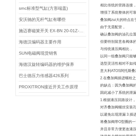
相比传统的管路连接
smc标准型气缸(方形端盖)
增强了系统整体的可
安沃驰的无杆气缸有哪些
叠加阀zui大的特点
由于无需配管，
施迈赛磁簧开关 EX-BN 20-01Z-3G/D技术资料
确认叠加阀的油孔位
海德汉编码器主要作用
但要特别留意各阀体
与传统液压阀相比，
SUN电磁阀现货销售
以同一组叠加阀只能
选型灵活性相对不如
海德汉旋转编码器的维护保养
意大利ATOS阿托斯
巴士德压力传感器426系列
2.在叠加阀插进螺栓
的缺点：因为叠加阀
PROXITRON接近开关工作原理
因此减小了系统的泄
1.根据液压回路设计
对齐叠加阀螺丝安装
以避免出现泄漏 3.
将叠加阀带O型圈的
并且非常方便更改液