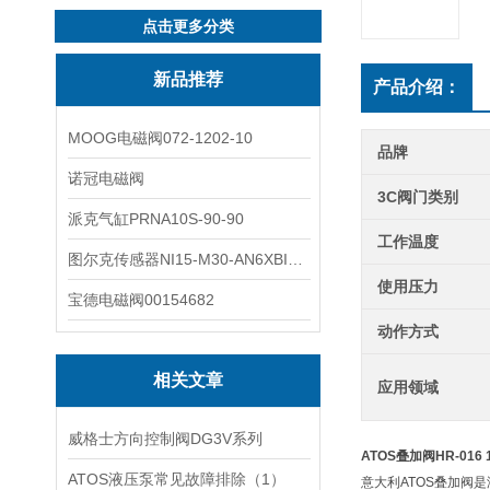
点击更多分类
新品推荐
产品介绍：
MOOG电磁阀072-1202-10
品牌
诺冠电磁阀
3C阀门类别
派克气缸PRNA10S-90-90
工作温度
图尔克传感器NI15-M30-AN6XBI2-G12-Y1X
使用压力
宝德电磁阀00154682
动作方式
相关文章
应用领域
威格士方向控制阀DG3V系列
ATOS叠加阀HR-016 
ATOS液压泵常见故障排除（1）
意大利ATOS叠加阀