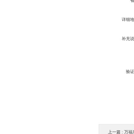
详细
补充
验
上一篇 :
万福乐