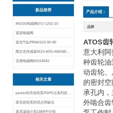
新品推荐
产品介绍：
MOOG电磁阀072-1202-10
品牌
诺冠电磁阀
ATOS齿轮
派克气缸PRNA10S-90-90
意大利阿
图尔克传感器NI15-M30-AN6XBI2-G12-Y1X
种齿轮油
宝德电磁阀00154682
动齿轮、
相关文章
的密封空
承孔内，
parker铝壳齿轮泵PGP511系列技术文章
外啮合齿
派克齿轮泵的优点和缺点
泵工作时
派克滤油小车10MFP介绍