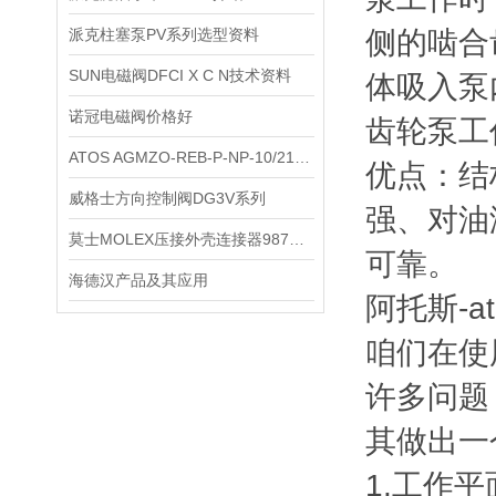
派克柱塞泵PV系列选型资料
侧的啮合
SUN电磁阀DFCI X C N技术资料
体吸入泵
诺冠电磁阀价格好
齿轮泵工
ATOS AGMZO-REB-P-NP-10/210/I 先导式比例溢流阀技术解析
优点：结
威格士方向控制阀DG3V系列
强、对油
莫士MOLEX压接外壳连接器98781-1001
可靠。
海德汉产品及其应用
阿托斯-a
咱们在使
许多问题
其做出一
1.工作