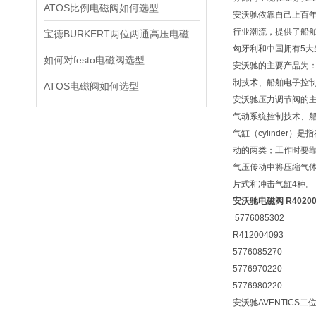
ATOS比例电磁阀如何选型
安沃驰依靠自己上百
行业潮流，提供了船
宝德BURKERT两位两通高压电磁阀2370技术资料
匈牙利和中国拥有5
如何对festo电磁阀选型
安沃驰的主要产品为
制技术、船舶电子控
ATOS电磁阀如何选型
安沃驰压力调节阀的
气动系统控制技术、
气缸（cylinde
动的两类；工作时要
气压传动中将压缩气
片式和冲击气缸4种。
安沃驰电磁阀 R40200
5776085302
R412004093
5776085270
5776970220
5776980220
安沃驰AVENTICS二