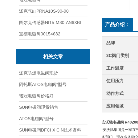
派克气缸PRNA10S-90-90
图尔克传感器NI15-M30-AN6XBI2-G12-Y1X
产品介绍：
宝德电磁阀00154682
品牌
3C阀门类别
相关文章
工作温度
派克防爆电磁阀现货
使用压力
阿托斯ATOS电磁阀*型号
动作方式
诺冠电磁阀价格好
应用领域
SUN电磁阀现货销售
ATOS电磁阀*型号
安沃驰电磁阀 R40200
SUN电磁阀DFCI X C N技术资料
安沃驰集团是一家在
务部门，现在业务独