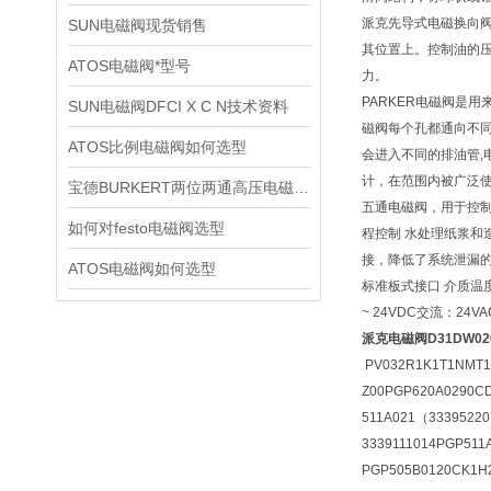
派克先导式电磁换向
SUN电磁阀现货销售
其位置上。控制油的
ATOS电磁阀*型号
力。
PARKER电磁阀是
SUN电磁阀DFCI X C N技术资料
磁阀每个孔都通向不同
ATOS比例电磁阀如何选型
会进入不同的排油管,
计，在范围内被广泛
宝德BURKERT两位两通高压电磁阀2370技术资料
五通电磁阀，用于控制
如何对festo电磁阀选型
程控制 水处理纸浆和造
接，降低了系统泄漏的风
ATOS电磁阀如何选型
标准板式接口 介质温度：-
~ 24VDC交流：24VAC 
派克电磁阀D31DW02
PV032R1K1T1NMT1
Z00PGP620A0290C
511A021（3339522
3339111014PGP511
PGP505B0120CK1H