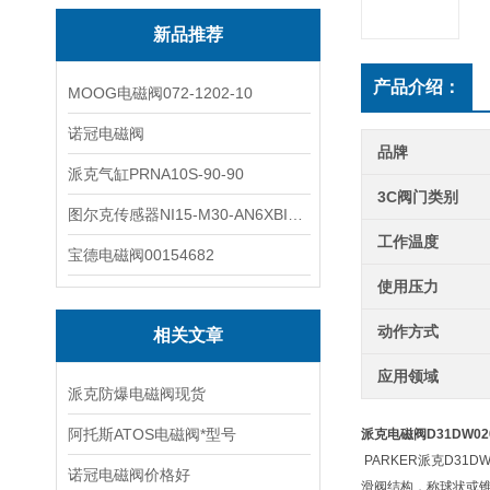
新品推荐
产品介绍：
MOOG电磁阀072-1202-10
诺冠电磁阀
品牌
派克气缸PRNA10S-90-90
3C阀门类别
图尔克传感器NI15-M30-AN6XBI2-G12-Y1X
工作温度
宝德电磁阀00154682
使用压力
动作方式
相关文章
应用领域
派克防爆电磁阀现货
阿托斯ATOS电磁阀*型号
派克电磁阀D31DW02
PARKER派克D3
诺冠电磁阀价格好
滑阀结构，称球状或