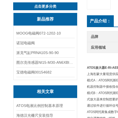
点击更多分类
新品推荐
产品介绍：
MOOG电磁阀072-1202-10
品牌
诺冠电磁阀
应用领域
派克气缸PRNA10S-90-90
图尔克传感器NI15-M30-AN6XBI2-G12-Y1X
ATOS放大器E-RI-AEB
宝德电磁阀00154682
上海彤蒙大量现货供应
模式A：ATOS阿托斯E
机器控制器中接收指令
相关文章
模式B：ATOS阿托斯
式放大器来控制想要的
ATOS电液比例控制基本原理
通过软件进行循环信
ATOS阿托斯集成数
海德汉光栅尺安装指导