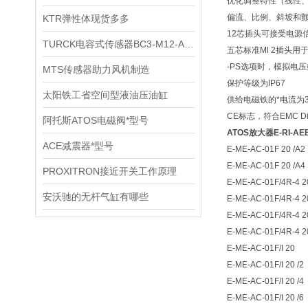
优化调整特性（线性
偏流、比例、斜坡和
KTR弹性体现货多多
12芯插头可接受电源
TURCK电容式传感器BC3-M12-AP6X技术资料
五芯标准Ml 2插头用
-PS选项时，模拟电
MTS传感器助力风机制造
保护等级为IP67
太阳铁工省空间型液油压油缸
供给电磁铁的*电流为3
CE标志，符合EMC Di
阿托斯ATOS电磁阀*型号
ATOS放大器E-RI-AEB
ACE减震器*型号
E-ME-AC-01F 20 /A2
E-ME-AC-01F 20 /A4
PROXITRON接近开关工作原理
E-ME-AC-01F/4R-4 2
安沃驰的无杆气缸有哪些
E-ME-AC-01F/4R-4 20
E-ME-AC-01F/4R-4 20
E-ME-AC-01F/4R-4 20
E-ME-AC-01F/I 20
E-ME-AC-01F/I 20 /2
E-ME-AC-01F/I 20 /4
E-ME-AC-01F/I 20 /6