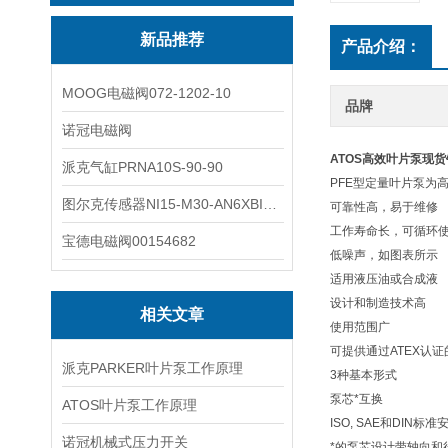
新品推荐
产品介绍：
MOOG电磁阀072-1202-10
品牌
诺冠电磁阀
ATOS高效叶片泵现
派克气缸PRNA10S-90-90
PFE型定量叶片泵为
图尔克传感器NI15-M30-AN6XBI2-G12-Y1X
可靠性高，易于维修
工作寿命长，可循环使
宝德电磁阀00154682
低噪声，如图表所示
适用液压油或合成液
设计和制造技术高
相关文章
使用范围广
可提供通过ATEX认
派克PARKER叶片泵工作原理
3种基本形式
泵芯*互换
ATOS叶片泵工作原理
ISO, SAE和DIN标准
诺冠机械式压力开关
*的泵芯设计带轴向和