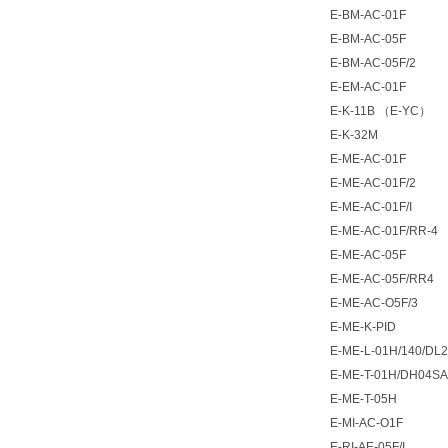
E-BM-AC-01F
E-BM-AC-05F
E-BM-AC-05F/2
E-EM-AC-01F
E-K-11B （E-YC）
E-K-32M
E-ME-AC-01F
E-ME-AC-01F/2
E-ME-AC-01F/I
E-ME-AC-01F/RR-4
E-ME-AC-05F
E-ME-AC-05F/RR4
E-ME-AC-O5F/3
E-ME-K-PID
E-ME-L-01H/140/DL
E-ME-T-01H/DH04SA
E-ME-T-05H
E-MI-AC-O1F
E-RI-AE-05F/I