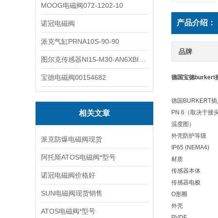
MOOG电磁阀072-1202-10
产品介绍：
诺冠电磁阀
派克气缸PRNA10S-90-90
品牌
图尔克传感器NI15-M30-AN6XBI2-G12-Y1X
宝德电磁阀00154682
德国宝德burke
德国BURKERT
相关文章
PN 6（取决于接
温度图）
外壳防护等级
派克防爆电磁阀现货
IP65 (NEMA4)
阿托斯ATOS电磁阀*型号
材质
传感器本体
诺冠电磁阀价格好
传感器电极
SUN电磁阀现货销售
O形圈
外壳
ATOS电磁阀*型号
PVDF