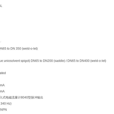
6L
F
N65 to DN 350 (weld-o-let)
ue uniosolvent spigot) DN65 to DN200 (saddle) / DN65 to DN400 (weld-o-let)
ated
mA
mA
插入式电磁流量计8040型脉冲输出
 340 Hz)
NPN