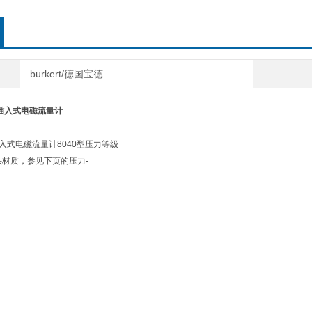
burkert/德国宝德
rt插入式电磁流量计
插入式电磁流量计8040型压力等级
头材质，参见下页的压力-