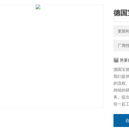
德国
更新时间
厂商
简要
德国宝德
我们提
的流程
持续的
务。提
你一起