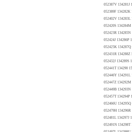
052387V 134281J 
052389F 134282K 
052402V 134283L 
052420S 134284M 
052423R 134285N 
052424J 134286P 
052425K 134287Q 
052431R 134288Z 
052432J 134289S 
052441T 134290 1
052446Y 134291L 
052447Z 134292M
052449B 134293N 
052457T 134294P 
052466U 134295Q
052479H 134296R
052481L 134297J 
052491N 134298T 
052497L 134299U 