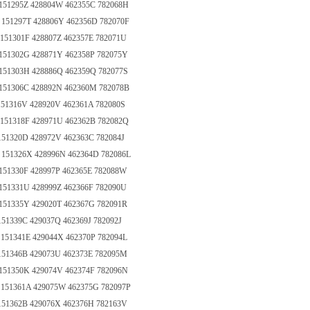
151295Z 428804W 462355C 782068H
 151297T 428806Y 462356D 782070F
151301F 428807Z 462357E 782071U
151302G 428871Y 462358P 782075Y
151303H 428886Q 462359Q 782077S
 151306C 428892N 462360M 782078B
151316V 428920V 462361A 782080S
151318F 428971U 462362B 782082Q
151320D 428972V 462363C 782084J
 151326X 428996N 462364D 782086L
151330F 428997P 462365E 782088W
151331U 428999Z 462366F 782090U
151335Y 429020T 462367G 782091R
151339C 429037Q 462369J 782092J
151341E 429044X 462370P 782094L
151346B 429073U 462373E 782095M
151350K 429074V 462374F 782096N
 151361A 429075W 462375G 782097P
151362B 429076X 462376H 782163V