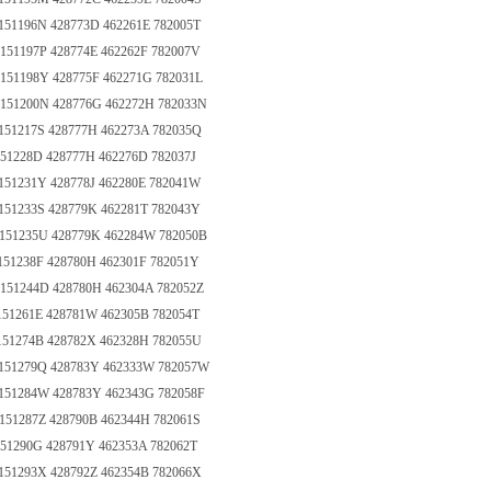
151196N 428773D 462261E 782005T
151197P 428774E 462262F 782007V
151198Y 428775F 462271G 782031L
 151200N 428776G 462272H 782033N
151217S 428777H 462273A 782035Q
151228D 428777H 462276D 782037J
151231Y 428778J 462280E 782041W
151233S 428779K 462281T 782043Y
 151235U 428779K 462284W 782050B
151238F 428780H 462301F 782051Y
151244D 428780H 462304A 782052Z
151261E 428781W 462305B 782054T
151274B 428782X 462328H 782055U
 151279Q 428783Y 462333W 782057W
 151284W 428783Y 462343G 782058F
151287Z 428790B 462344H 782061S
151290G 428791Y 462353A 782062T
151293X 428792Z 462354B 782066X