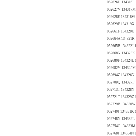
052626U 134316L 
052627V 134317M
052628E 134318W 
052629F 134319X 
052661F 134320U 
052664A 134321R
052665B 134322J 
052668N 134323K 
052680F 134324L 
052682V 134325M
052694Z 134326N 
052709Q 134327P 
052713T 134328Y 
052721T 134329Z 
052729B 134330W 
052740J 134331K 
052748N 134332L 
052754C 134333M
052768J 134334N 