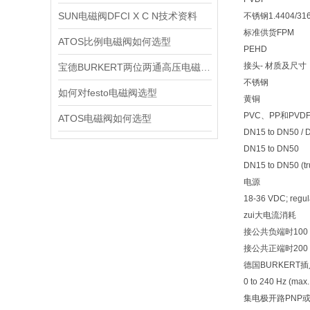
SUN电磁阀DFCI X C N技术资料
不锈钢1.4404/31
标准供货FPM
ATOS比例电磁阀如何选型
PEHD
接头- 材质及尺寸
宝德BURKERT两位两通高压电磁阀2370技术资料
不锈钢
如何对festo电磁阀选型
黄铜
PVC、PP和PVD
ATOS电磁阀如何选型
DN15 to DN50 / D
DN15 to DN50
DN15 to DN50 (tr
电源
18-36 VDC; regul
zui大电流消耗
接公共负端时100 
接公共正端时200 
德国BURKERT
0 to 240 Hz (max.
集电极开路PNP或