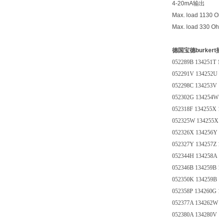
4-20mA输出
Max. load 1130 
Max. load 330 O
德国宝德burke
052289B 134251T 
052291V 134252U 
052298C 134253V
052302G 134254W
052318F 134255X 
052325W 134255X
052326X 134256Y 
052327Y 134257Z
052344H 134258A 
052346B 134259B 
052350K 134259B 
052358P 134260G
052377A 134262W
052380A 134280V