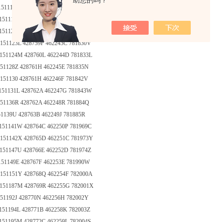
助您的吗？
151113J 428756C 462240M 781827N
151115L 428757D 462241A 781828X
151120V 428758N 462242B 781829Y
151123L 428759P 462243C 781830V
151124M 428760L 462244D 781833L
151128Z 428761H 462245E 781835N
151130 428761H 462246F 781842V
151131L 428762A 462247G 781843W
151136R 428762A 462248R 781884Q
51139U 428763B 462249J 781885R
151141W 428764C 462250P 781969C
 151142X 428765D 462251C 781973Y
151147U 428766E 462252D 781974Z
151149E 428767F 462253E 781990W
 151151Y 428768Q 462254F 782000A
 151187M 428769R 462255G 782001X
151192J 428770N 462256H 782002Y
151194L 428771B 462258K 782003Z
151195M 428772C 462259L 782004S