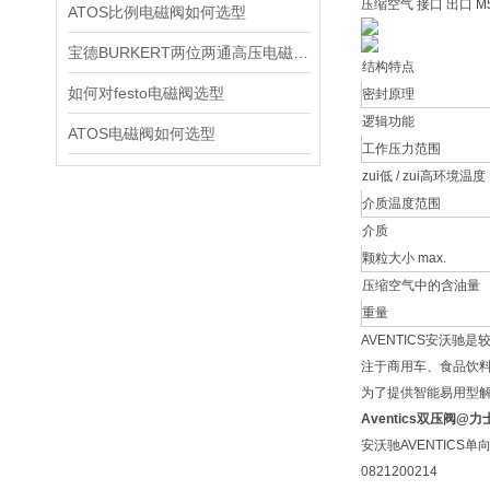
压缩空气 接口 出口 M5, G
ATOS比例电磁阀如何选型
宝德BURKERT两位两通高压电磁阀2370技术资料
结构特点
如何对festo电磁阀选型
密封原理
逻辑功能
ATOS电磁阀如何选型
工作压力范围
zui低 / zui高环境温度
介质温度范围
介质
颗粒大小 max.
压缩空气中的含油量
重量
AVENTICS安沃
注于商用车、食品饮料
为了提供智能易用型
Aventics双压阀@
安沃驰AVENTICS单
0821200214