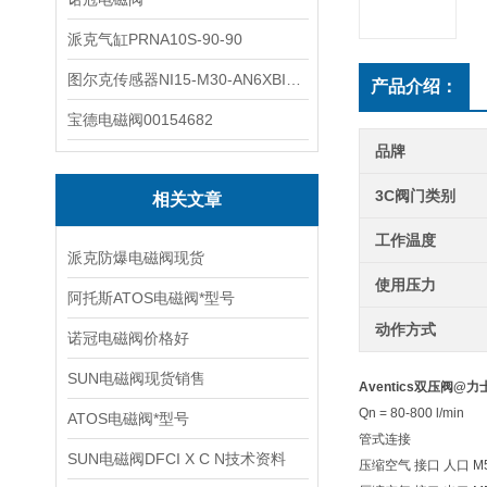
派克气缸PRNA10S-90-90
图尔克传感器NI15-M30-AN6XBI2-G12-Y1X
产品介绍：
宝德电磁阀00154682
品牌
3C阀门类别
相关文章
工作温度
派克防爆电磁阀现货
使用压力
阿托斯ATOS电磁阀*型号
动作方式
诺冠电磁阀价格好
SUN电磁阀现货销售
Aventics双压阀@
Qn = 80-800 l/min
ATOS电磁阀*型号
管式连接
SUN电磁阀DFCI X C N技术资料
压缩空气 接口 人口 M5, G