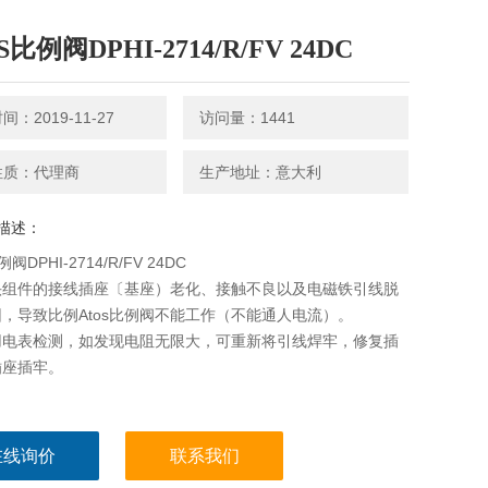
S比例阀DPHI-2714/R/FV 24DC
：2019-11-27
访问量：1441
性质：代理商
生产地址：意大利
描述：
阀DPHI-2714/R/FV 24DC
头组件的接线插座〔基座）老化、接触不良以及电磁铁引线脱
，导致比例Atos比例阀不能工作（不能通人电流）。
用电表检测，如发现电阻无限大，可重新将引线焊牢，修复插
插座插牢。
在线询价
联系我们