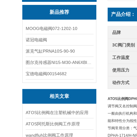
新品推荐
产品介绍：
MOOG电磁阀072-1202-10
品牌
诺冠电磁阀
3C阀门类别
派克气缸PRNA10S-90-90
工作温度
图尔克传感器NI15-M30-AN6XBI2-G12-Y1X
使用压力
宝德电磁阀00154682
动作方式
相关文章
ATOS比例阀DPHI-
调节阀又名控制阀
ATOS比例阀在注塑机械中的应用
一般由执行机构和
能和特性分为线性
ATOS阿托斯比例阀工作原理
节阀常用分类：气
wandfluh比例阀工作原理
DPHA-1714/H-N