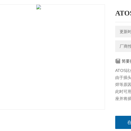
ATO
更新时间
厂商
简要
ATOS比例
由于插
焊等原因
此时可
座并将