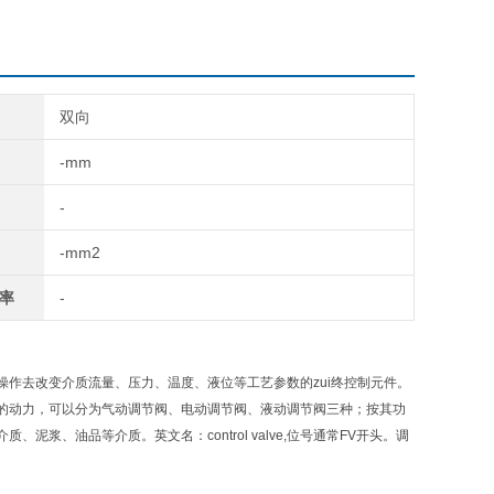
双向
-mm
-
-mm2
率
-
作去改变介质流量、压力、温度、液位等工艺参数的zui终控制元件。
的动力，可以分为气动调节阀、电动调节阀、液动调节阀三种；按其功
、油品等介质。英文名：control valve,位号通常FV开头。调