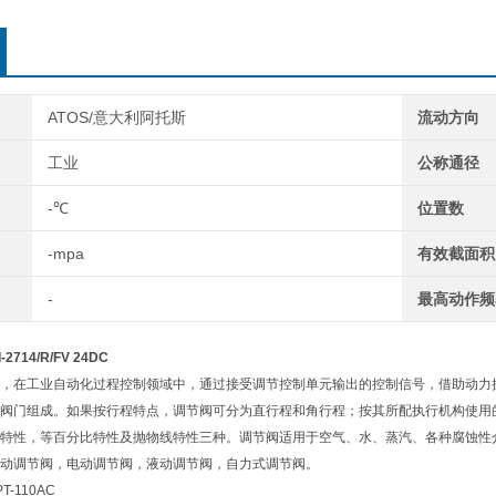
ATOS/意大利阿托斯
流动方向
工业
公称通径
-℃
位置数
-mpa
有效截面积
-
最高动作频
2714/R/FV 24DC
，在工业自动化过程控制领域中，通过接受调节控制单元输出的控制信号，借助动力操
阀门组成。如果按行程特点，调节阀可分为直行程和角行程；按其所配执行机构使用
特性，等百分比特性及抛物线特性三种。调节阀适用于空气、水、蒸汽、各种腐蚀性介质、泥浆
动调节阀，电动调节阀，液动调节阀，自力式调节阀。
PT-110AC