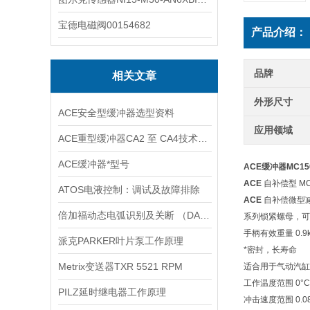
宝德电磁阀00154682
产品介绍：
品牌
相关文章
外形尺寸
ACE安全型缓冲器选型资料
应用领域
ACE重型缓冲器CA2 至 CA4技术资料
ACE缓冲器*型号
ACE缓冲器MC15
ACE
自补偿型 MC
ATOS电液控制：调试及故障排除
ACE
自补偿微型减
倍加福动态电弧识别及关断 （DART ）
系列锁紧螺母，可
手柄有效重量 0.9kg
派克PARKER叶片泵工作原理
*密封，长寿命
Metrix变送器TXR 5521 RPM
适合用于气动汽缸
工作温度范围 0°C 
PILZ延时继电器工作原理
冲击速度范围 0.08m