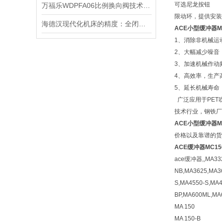
可选尼龙按钮
万福乐WDPFA06比例换向阀技术资料
限动环，提供安装
海德汉现代化机床的精度：全闭环控制补偿热漂移误差
ACE
小型
缓冲器M
1、消除非机械运
2、大幅减少噪音
3、加速机械作动频
4、高效率，生产
5、延长机械寿命
广泛应用于PET
技术行业，钢铁厂
ACE
小型
缓冲器M
价格以及靠谱的货
ACE缓冲器MC15
ace缓冲器,,MA332
NB,MA3625,MA3
S,MA4550-S,MA
BP,MA600ML,MA
MA 150
MA 150-B