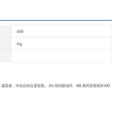
 136
MH
MH2
MH3
-kW
-kg
震器，可在任何位置安装。 AH 系列限动环、MB 系列安装块和 KM