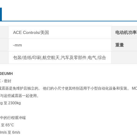
MC600M
MC600
MC600
MC600
ACE Controls/美国
电动机功率
-mm
重量
包装/造纸/印刷,航空航天,汽车及零部件,电气,综合
0EUMH
 - 密封
震器是免维护且独立的。 他们的小尺寸使其特别适用于小型自动化设备和安装。 MC 减
与这些减震器一起使用。
 至 2300kg
中的行程缓冲端
至 65°C
/s 至 6m/s