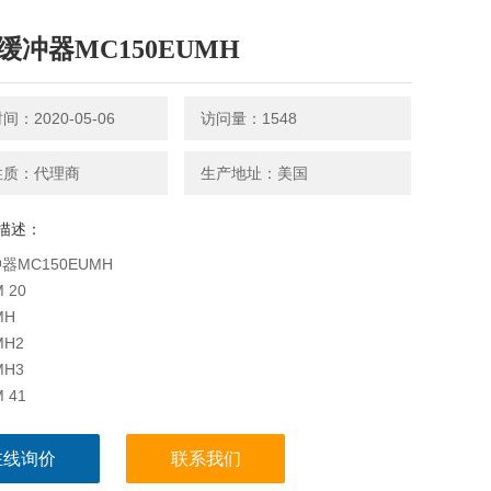
E缓冲器MC150EUMH
：2020-05-06
访问量：1548
性质：代理商
生产地址：美国
描述：
器MC150EUMH
 20
MH
MH2
MH3
 41
MH
MH2
在线询价
联系我们
MH3