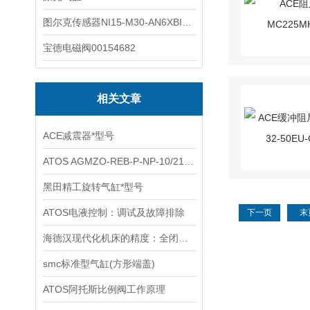
图尔克传感器NI15-M30-AN6XBI2-G12-Y1X
宝德电磁阀00154682
相关文章
ACE减震器*型号
ATOS AGMZO-REB-P-NP-10/210/I 先导式比例溢流阀技术解析
黑田精工旋转气缸*型号
ATOS电液控制：调试及故障排除
下一页
末
海德汉现代化机床的精度：全闭环控制补偿热漂移误差
smc标准型气缸(方形端盖)
ATOS阿托斯比例阀工作原理