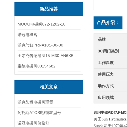
新品推荐
产品介绍：
MOOG电磁阀072-1202-10
诺冠电磁阀
品牌
派克气缸PRNA10S-90-90
3C阀门类别
图尔克传感器NI15-M30-AN6XBI2-G12-Y1X
工作温度
宝德电磁阀00154682
使用压力
动作方式
相关文章
应用领域
派克防爆电磁阀现货
阿托斯ATOS电磁阀*型号
SUN电磁阀DTAF-MCN
美国Sun Hyd
诺冠电磁阀价格好
Sun公司于197