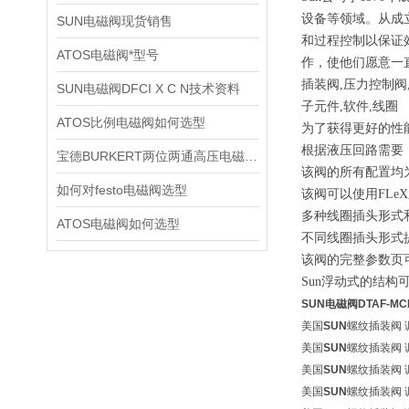
设备等领域。从成
SUN电磁阀现货销售
和过程控制以保证
ATOS电磁阀*型号
作，使他们愿意一直
插装阀,压力控制阀
SUN电磁阀DFCI X C N技术资料
子元件,软件,线圈
ATOS比例电磁阀如何选型
为了获得更好的性能
根据液压回路需要
宝德BURKERT两位两通高压电磁阀2370技术资料
该阀的所有配置均为
如何对festo电磁阀选型
该阀可以使用FLe
多种线圈插头形式
ATOS电磁阀如何选型
不同线圈插头形式提
该阀的完整参数页
Sun浮动式的结
SUN电磁阀DTAF-MCN
美国
SUN
螺纹插装阀 调
美国
SUN
螺纹插装阀 调
美国
SUN
螺纹插装阀 调
美国
SUN
螺纹插装阀 调