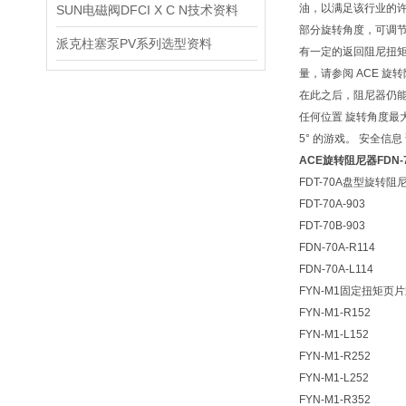
油，以满足该行业的许可条
SUN电磁阀DFCI X C N技术资料
部分旋转角度，可调节 
派克柱塞泵PV系列选型资料
有一定的返回阻尼扭矩
量，请参阅 ACE 旋转
在此之后，阻尼器仍能产
任何位置 旋转角度最大
5° 的游戏。 安全信
ACE旋转阻尼器FDN-7
FDT-70A盘型旋转阻
FDT-70A-903
FDT-70B-903
FDN-70A-R114
FDN-70A-L114
FYN-M1固定扭矩页
FYN-M1-R152
FYN-M1-L152
FYN-M1-R252
FYN-M1-L252
FYN-M1-R352