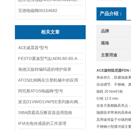
宝德电磁阀00154682
产品介绍：
品牌
相关文章
规格
ACE减震器*型号
主要用途
FESTO紧凑型气缸ADN-80-80-A-P-A技术参数
海德汉旋转编码器的维护保养
ACE旋转阻尼器FDN-7
寿命持久，防腐蚀效
ATOS比例阀在注塑机械中的应用
自动调节、不锈钢、
阿托斯ATOS电磁阀*型号
能耗 20 Nm/行程
行程 12.5 mm
派克D1VW/D1VW*EE系列换向阀技术资料
在各方面都颇具亮点：这
SIBA西霸高压断容器选用指南
隔膜技术带来的高寿命，
其用途得益于分级的硬
IFM光电传感器的工作原理
不锈钢小型缓冲器主