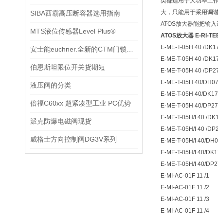
类都适用于大功率工
大，只能用于采用调
SIBA西霸高压断容器选用指南
ATOS放大器能把输
MTS液位传感器Level Plus®
ATOS放大器 E-RI-TEB
E-ME-T-05H 40 /DK1
安士能euchner.全新的CTM门锁装置
E-ME-T-05H 40 /DK1
伯恩斯坦限位开关货期短
E-ME-T-05H 40 /DP2
E-ME-T-05H 40/DH0
液压阀的分类
E-ME-T-05H 40/DK1
倍福C60xx 超紧凑型工业 PC优势
E-ME-T-05H 40/DP2
E-ME-T-05H/I 40 /D
派克防爆电磁阀现货
E-ME-T-05H/I 40 /D
威格士方向控制阀DG3V系列
E-ME-T-05H/I 40/DH
E-ME-T-05H/I 40/DK
E-ME-T-05H/I 40/DP
E-MI-AC-01F 11 /1
E-MI-AC-01F 11 /2
E-MI-AC-01F 11 /3
E-MI-AC-01F 11 /4