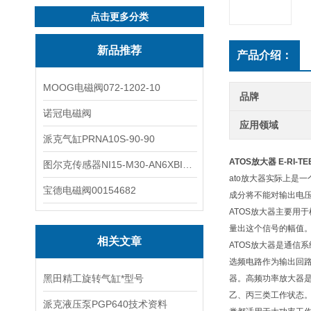
点击更多分类
新品推荐
产品介绍：
MOOG电磁阀072-1202-10
品牌
诺冠电磁阀
应用领域
派克气缸PRNA10S-90-90
ATOS放大器 E-RI-TEB
图尔克传感器NI15-M30-AN6XBI2-G12-Y1X
ato放大器实际上是
宝德电磁阀00154682
成分将不能对输出电
ATOS放大器主要用
量出这个信号的幅值
相关文章
ATOS放大器是通信
选频电路作为输出回
黑田精工旋转气缸*型号
器。高频功率放大器是
乙、丙三类工作状态。
派克液压泵PGP640技术资料