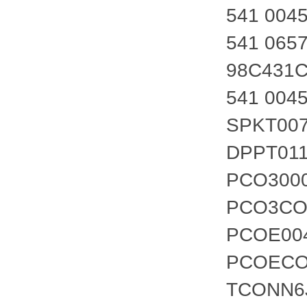
541 004
541 065
98C431C
541 0045
SPKT00
DPPT01
PCO300
PCO3CO
PCOE00
PCOECO
TCONN6