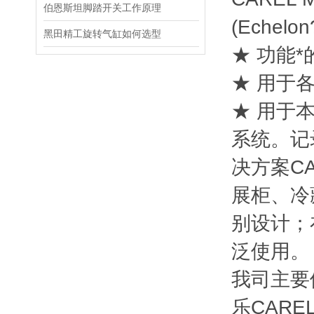
伯恩斯坦脚踏开关工作原理
(Eche
黑田精工旋转气缸如何选型
★ 功能
★ 用于
★ 用于
系统。记
决方案C
展柜、冷
别设计；
泛使用。
我司主要
乐CAR