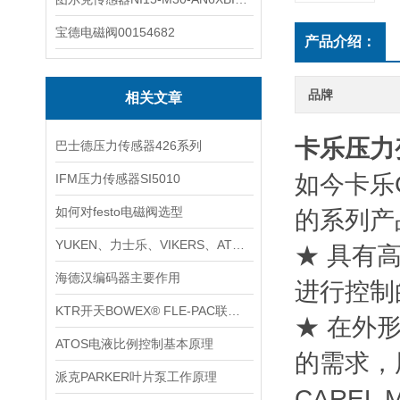
宝德电磁阀00154682
产品介绍：
品牌
相关文章
卡乐压力变
巴士德压力传感器426系列
如今卡乐
IFM压力传感器SI5010
如何对festo电磁阀选型
的系列产
YUKEN、力士乐、VIKERS、ATOS部分型号互换表
★ 具有
海德汉编码器主要作用
进行控制
KTR开天BOWEX® FLE-PAC联轴器技术资料
★ 在外
ATOS电液比例控制基本原理
的需求，
派克PARKER叶片泵工作原理
CAREL M