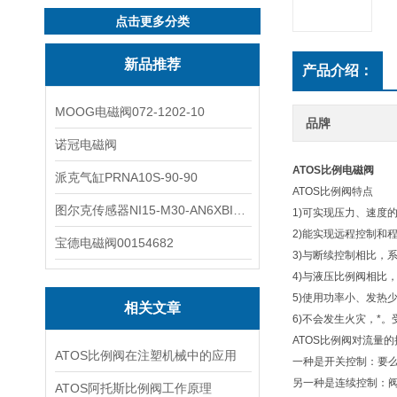
点击更多分类
新品推荐
产品介绍：
MOOG电磁阀072-1202-10
品牌
诺冠电磁阀
ATOS比例电磁阀
派克气缸PRNA10S-90-90
ATOS比例阀特点
图尔克传感器NI15-M30-AN6XBI2-G12-Y1X
1)可实现压力、速度
2)能实现远程控制和
宝德电磁阀00154682
3)与断续控制相比，
4)与液压比例阀相比
5)使用功率小、发热
相关文章
6)不会发生火灾，*
ATOS比例阀对流量
ATOS比例阀在注塑机械中的应用
一种是开关控制：要么
另一种是连续控制：
ATOS阿托斯比例阀工作原理