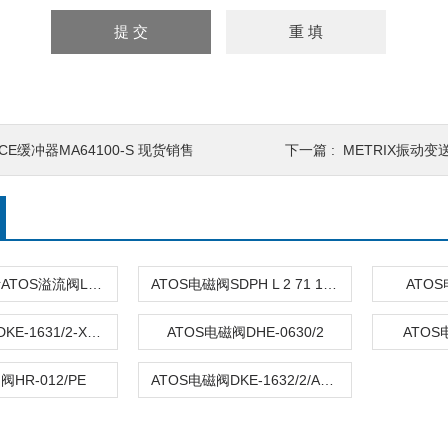
CE缓冲器MA64100-S 现货销售
下一篇 :
METRIX振动变送器
意大利阿托斯ATOS溢流阀LIRA-2/210-150
ATOS电磁阀SDPH L 2 71 1/E- X 24 DC
ATOS
ATOS换向阀DKE-1631/2-X24DC
ATOS电磁阀DHE-0630/2
ATOS
阀HR-012/PE
ATOS电磁阀DKE-1632/2/AFI/NC DC24V