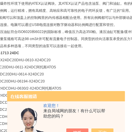
爆炸性环境下使用的ATEX认证阀块。其ATEX认证产品包含油泵、阀门和油缸。有
服比例阀，运行精准，拥有高精度、高响应和高可靠性的电子闭环反馈，有广泛的*应用。
插装阀可以和顶盖上的控制阀里的内传感器相配合使用。所有比例阀都可以与外部驱动
连接。电脑可以通过USB电缆连接对数字驱动器和比例阀进行配置和管控。
的液压油缸符合ISO6020和6022的国际标准，峰值压力高达350帕。液压油缸可配
调流量泵规格可高达98 cm3/r并可配有流量电子控制器。同类型的径向活塞泵承受的压
品有多种选项，不同类型的油泵可以连接在一起使用。
1713 24DC
C-X24DC20DHU-0610-X24DC20
DC20DHU-0611-X24DC阿托斯ATOS
4DC20DHU-0614-X24DC20
DC20DHU-06194-X24DC20
-X24DCDHU-0630/2-X24DC阿托斯ATOS
X24DCDHU-0631/2/FC-X24DC20
4DCDHU-0632/2/A-X24DC20
欢迎您！
4DC20DHU-0639/C-X24DC20
来自局域网的朋友！有什么可以帮
助您的吗？
DCDHU-0710/L1-X24DC20阿托斯ATOS
CDHU-0711/WP-X24DC20
DC20DHU-0711-X24DC