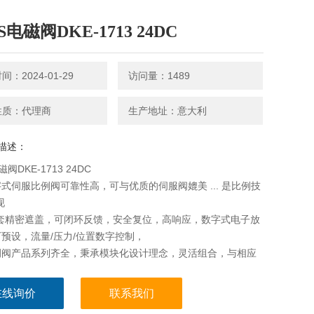
S电磁阀DKE-1713 24DC
：2024-01-29
访问量：1489
性质：代理商
生产地址：意大利
描述：
磁阀DKE-1713 24DC
数字式伺服比例阀可靠性高，可与优质的伺服阀媲美 ... 是比例技
现
阀套精密遮盖，可闭环反馈，安全复位，高响应，数字式电子放
预设，流量/压力/位置数字控制，
比例阀产品系列齐全，秉承模块化设计理念，灵活组合，与相应
大器和轴控制器匹配实现对流量, 压力，方向的控制。
在线询价
联系我们