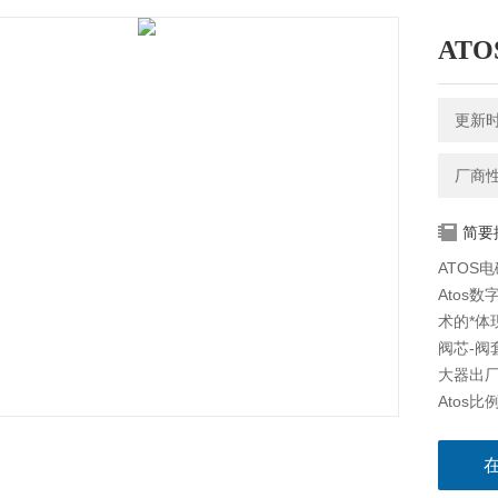
ATO
更新时间
厂商
简要
ATOS电
Atos
术的*体
阀芯-
大器出厂
Atos
的电子放