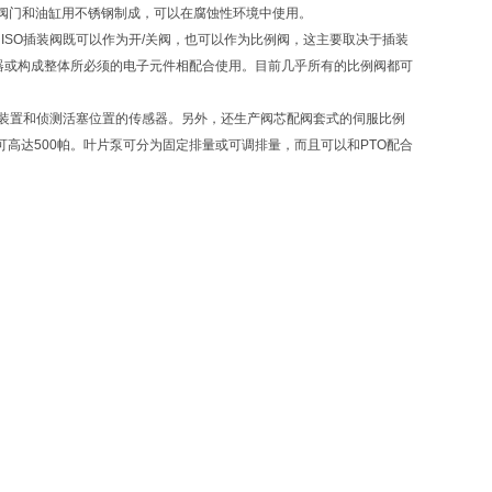
的阀门和油缸用不锈钢制成，可以在腐蚀性环境中使用。
ISO插装阀既可以作为开/关阀，也可以作为比例阀，这主要取决于插装
器或构成整体所必须的电子元件相配合使用。目前几乎所有的比例阀都可
备缓冲装置和侦测活塞位置的传感器。另外，还生产阀芯配阀套式的伺服比例
力可高达500帕。叶片泵可分为固定排量或可调排量，而且可以和PTO配合