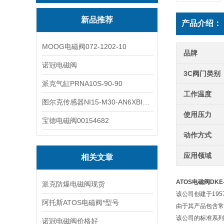
新品推荐
产品介绍：
MOOG电磁阀072-1202-10
品牌
诺冠电磁阀
3C阀门类别
派克气缸PRNA10S-90-90
工作温度
图尔克传感器NI15-M30-AN6XBI2-G12-Y1X
使用压力
宝德电磁阀00154682
动作方式
应用领域
相关文章
ATOS电磁阀DKE-
派克防爆电磁阀现货
该公司创建于19
阿托斯ATOS电磁阀*型号
由于其产品包含常
该公司的标准系列
诺冠电磁阀价格好