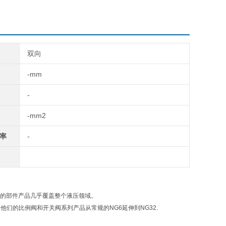
双向
-mm
-
-mm2
率
-
供的部件产品几乎覆盖整个液压领域。
他们的比例阀和开关阀系列产品从常规的NG6延伸到NG32.