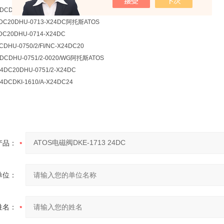
4DCDHU-0713/WP-X24DC20
4DC20DHU-0713-X24DC阿托斯ATOS
DC20DHU-0714-X24DC
CDHU-0750/2/FI/NC-X24DC20
24DCDHU-0751/2-0020/WG阿托斯ATOS
24DC20DHU-0751/2-X24DC
24DCDKI-1610/A-X24DC24
产品：
单位：
姓名：