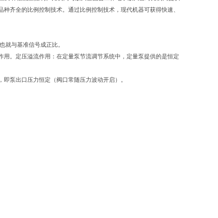
供品种齐全的比例控制技术。通过比例控制技术，现代机器可获得快速、
移也就与基准信号成正比。
作用。定压溢流作用：在定量泵节流调节系统中，定量泵提供的是恒定
，即泵出口压力恒定（阀口常随压力波动开启）。