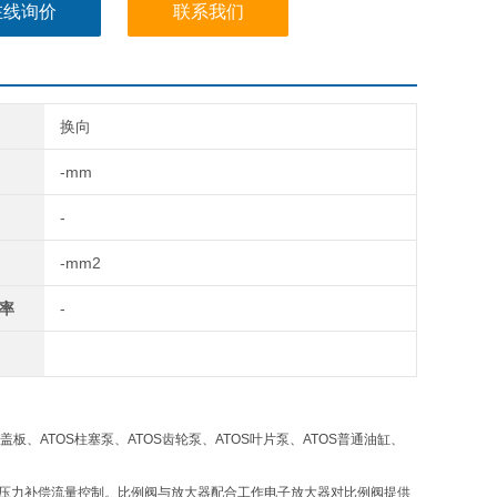
711/GK/24DC
在线询价
联系我们
711/NPT/7-24DC
换向
-mm
-
-mm2
率
-
S盖板、ATOS柱塞泵、ATOS齿轮泵、ATOS叶片泵、ATOS普通油缸、
制及无压力补偿流量控制。比例阀与放大器配合工作电子放大器对比例阀提供