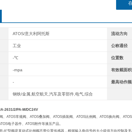
DPHA-1
DPHA-1
ATOS/意大利阿托斯
流动方向
工业
公称通径
-℃
位置数
-mpa
有效截面积
-
最高动作频
钢铁/金属,航空航天,汽车及零部件,电气,综合
2631/2/PA-M/DC24V
阀、ATOS常规阀、ATOS叠加阀、ATOS插装阀、ATOS比例阀、ATOS换向阀、ATO
ATOS电子器件、ATOS附件等液压产品。
DKZOR-A*型阀是直动式比例阀不带位置传感器，根据输入电信号的大小提供方向控