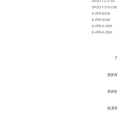
DPZO-T-171-S5
DPZO-T-273-L5/
E-ATR-6/100
E-ATR-6/160
E-ATR-6-100/I
E-ATR-6-250/I
您的
您的
联系