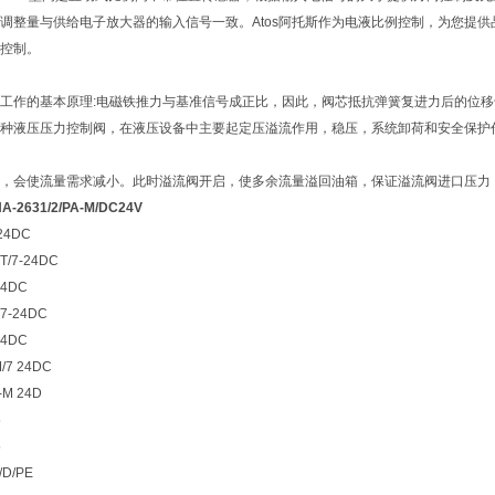
调整量与供给电子放大器的输入信号一致。Atos阿托斯作为电液比例控制，为您提
控制。
例阀工作的基本原理:电磁铁推力与基准信号成正比，因此，阀芯抵抗弹簧复进力后的位
种液压压力控制阀，在液压设备中主要起定压溢流作用，稳压，系统卸荷和安全保护
，会使流量需求减小。此时溢流阀开启，使多余流量溢回油箱，保证溢流阀进口压力
2631/2/PA-M/DC24V
24DC
T/7-24DC
24DC
/7-24DC
24DC
/7 24DC
-M 24D
5
5
/D/PE