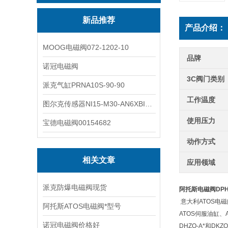
新品推荐
产品介绍：
MOOG电磁阀072-1202-10
品牌
诺冠电磁阀
3C阀门类别
派克气缸PRNA10S-90-90
工作温度
图尔克传感器NI15-M30-AN6XBI2-G12-Y1X
使用压力
宝德电磁阀00154682
动作方式
相关文章
应用领域
派克防爆电磁阀现货
阿托斯电磁阀DPHA-
意大利ATOS电磁
阿托斯ATOS电磁阀*型号
ATOS伺服油缸、
诺冠电磁阀价格好
DHZO-A*和