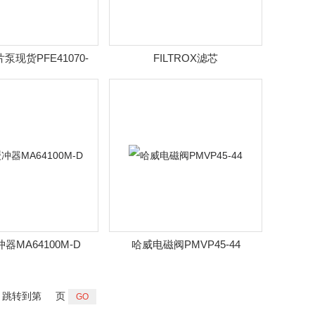
泵现货PFE41070-
FILTROX滤芯
1DT
器MA64100M-D
哈威电磁阀PMVP45-44
跳转到第
页